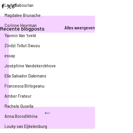
Layla Sabourian
Magdalee Brunache
Corinne Heyrman
Recente blogposts
Alles weergeven
Yasmin Van 'tveld
Zindzi Tollut Owusu
essay
Joséphine Vandekerckhove
Ella Salvador Dalemans
Francesca Birlogeanu
Amber Frateur
Rachele Gusella
Anna Borodikhina
Louky van Eijkelenburg