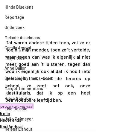
Hinda Bluekens
Reportage
Onderzoek
Melanie Asselmans
Dat waren andere tijden toen, zei ze er 
Camila Amaral
nog bij, mijn moeder, toen ze ’t vertelde, 
maar tegen dan was ik eigenlijk al niet 
Polly Pollet
meer goed aan ‘t luisteren, tegen dan 
Anne Ballon
wou ik eigenlijk ook al dat ik nooit iets 
gevraagd had, want de lerares op 
Stefanie Huysmans-Noort
school, ze zegt het ook, onze 
Margot Timmermans
klastitularis, dat ik op een heel 
Haleh Chinikar
beïnvloedbare leeftijd ben.
proza
kort verhaal
Lise Delabie
5 min
Julie Cafmeyer
Nederlands
Kort Verhaal
Helena Elshout