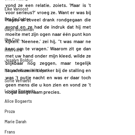
vond ze een relatie, zoiets. ‘Maar is ‘t 
Elke Vanoost
voor serieus?’ vroeg ze. Want er was bij 
Eva De Gelder
Magda al zoveel drank rondgegaan die 
avond en ze had de indruk dat hij met 
Gwyn Bouwman
moeite met zijn ogen naar één punt kon 
Ilke Cop
kijken. ‘Neenee,’ zei hij, ‘‘t was maar ne 
keer om te vragen.’ Waarom zit ge dan 
Interview
met uw hand onder mijn kleed, wilde ze 
Jesalyn Bolduc
blijkbaar nog zeggen, maar tegelijk 
stonden ze in ‘t donker bij de stalling en 
Maryam Kamal Hedayat
was ‘t putje nacht en was er daar toch 
Sofie Verraest
geen mens die u kon zien en vond ze ‘t 
Louisa Bogaerts
nogal aangenaam precies.
Alice Bogaerts
Proza
Marie Darah
Frans