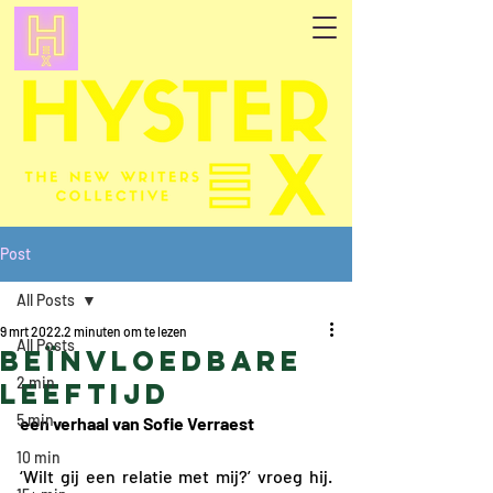
Post
All Posts
9 mrt 2022
2 minuten om te lezen
All Posts
Beïnvloedbare
2 min
leeftijd
5 min
een verhaal van Sofie Verraest
10 min
‘Wilt gij een relatie met mij?’ vroeg hij. 