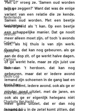
15+ min
‘Met u?’ vroeg ze. ‘Samen oud worden 
wilt ge zeggen?’ Want dat was de enige 
Engels
variant van een relatie die ze kende. 
Nederlands
Samen oud worden. Met een beetje 
Kort Verhaal
waardigheid als ‘t kan. Op een beetje 
een schappelijke manier. Dat ge nooit 
Gedicht
meer alleen moet zijn, of toch ‘s avonds 
Column
niet, als hij thuis is van zijn werk. 
Overdag, dat kan nog gebeuren, als ge 
Opinie
aan de dop zit, of ge werkt halve dagen, 
Cartoon
of ge werkt hele, maar ze zijn juist uw 
dak aan ’t herdoen, dat kan nog 
Recensie
gebeuren, maar dat er iedere avond 
Uschi Cop
iemand zijn schoenen in de gang laat en 
Anaïs Raes
binnenkomt, iedere avond, ook als ge er 
minder goed uitziet, met de jaren, en 
Anke Verschueren
ook als ge er eigenlijk helegans niét 
Charlotte Van Hacht
meer goed uitziet, dat er dan nóg 
iemand bij u in de zetel komt zitten, dat 
Chloë Rasier