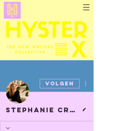
Meer acties
Volgen
Schrijver
Stephanie Croes