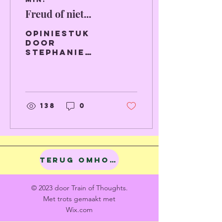
Freud of niet...
Opiniestuk
door
Stephanie
Croes over
mentale
gezondheidszorg
in België
138
0
Terug omhoog
© 2023 door Train of Thoughts.
Met trots gemaakt met
Wix.com