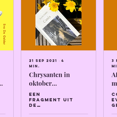
21 sep 2021
∙
4
3 
min.
mi
Chrysanten in
A
jn
oktober
m
(romanfragment uit
v
een
C
canis)
t
fragment uit
E
de
G
debuutroman
h
van Eva De
h