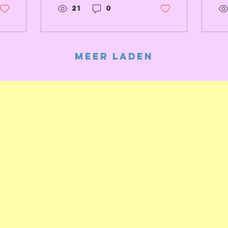
Gelder,
2
21
0
Canis
d
v
h
g
Meer laden