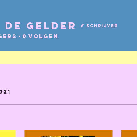
 De Gelder
Schrijver
gers
0
Volgen
021