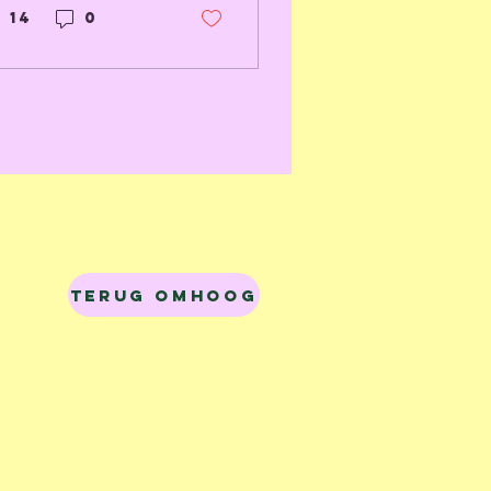
020 en wat
14
0
at met onze
riendschappen
eeft
edaan.
Terug omhoog