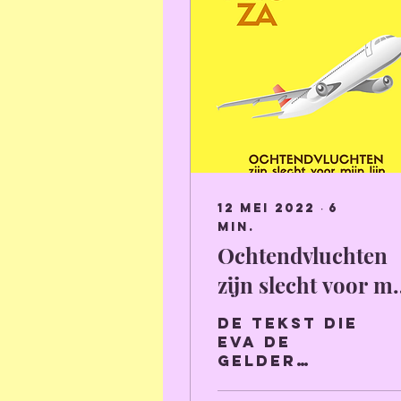
12 mei 2022
∙
6
min.
Ochtendvluchten
zijn slecht voor mi
lijn.
De tekst die
Eva De
Gelder
bracht voor
de