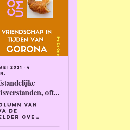
mei 2021
∙
4
n.
fstandelijke
isverstanden, ofte:
riendschap in
olumn van
ijden van corona
va De
elder over
et annus
orribilis