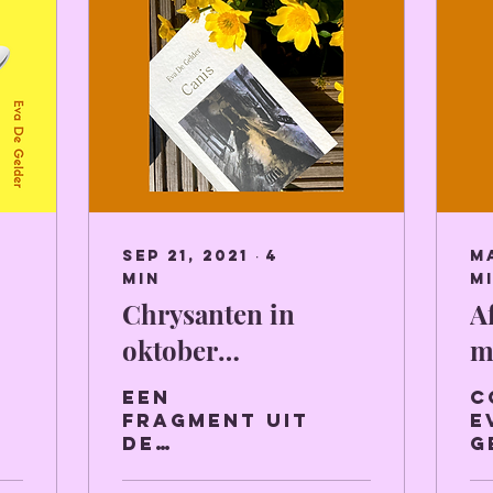
Sep 21, 2021
∙
4
Ma
min
m
Chrysanten in
A
oktober
m
(romanfragment uit
v
een
C
canis)
t
fragment uit
E
de
G
debuutroman
h
van Eva De
h