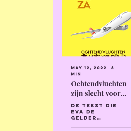
May 12, 2022
∙
6
min
Ochtendvluchten
zijn slecht voor
mijn lijn.
De tekst die
Eva De
Gelder
bracht voor
de