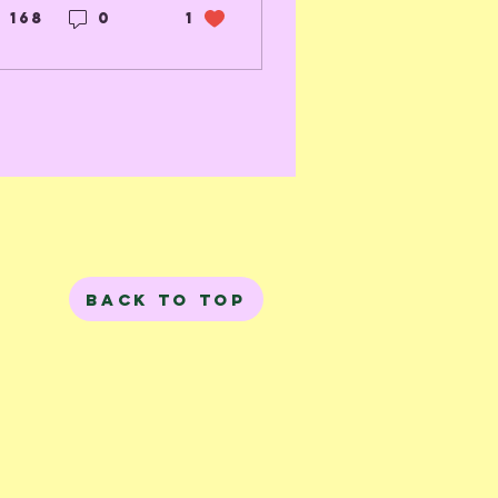
020 en wat
168
0
1
at met onze
riendschappen
eeft
edaan.
Back to Top