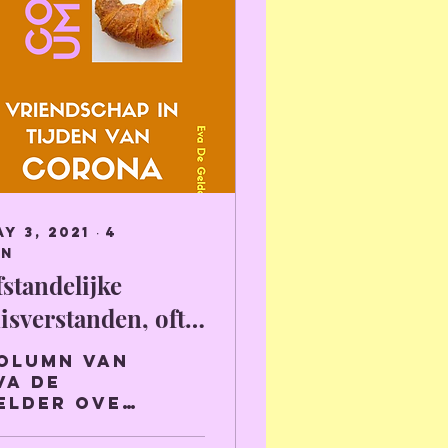
y 3, 2021
∙
4
in
fstandelijke
isverstanden, ofte:
riendschap in
olumn van
ijden van corona
va De
elder over
et annus
orribilis