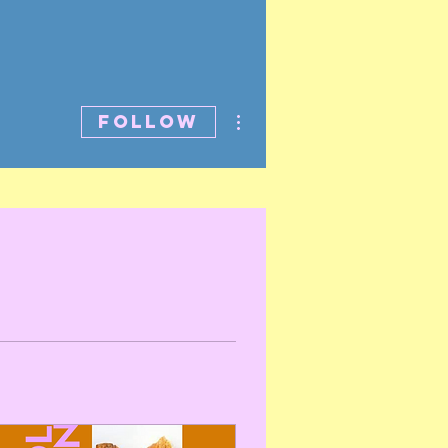
More actions
Follow