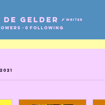
 De Gelder
Writer
lowers
0
Following
 2021