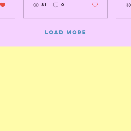
Gelder,
2
81
0
Canis
d
v
h
g
Load More