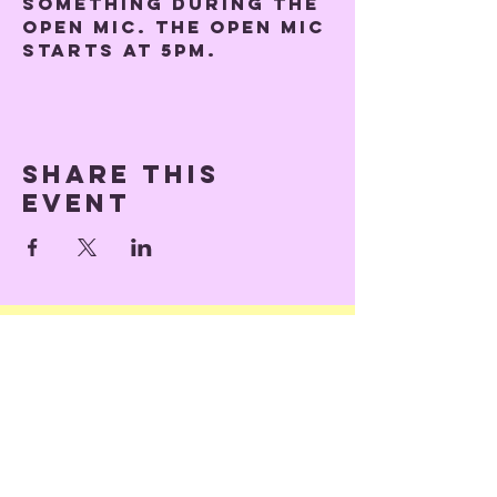
something during the 
open mic. The open mic 
starts at 5pm.
Share this
event
Back to Top
© 2023 by Train of Thoughts.
Proudly created with
Wix.com