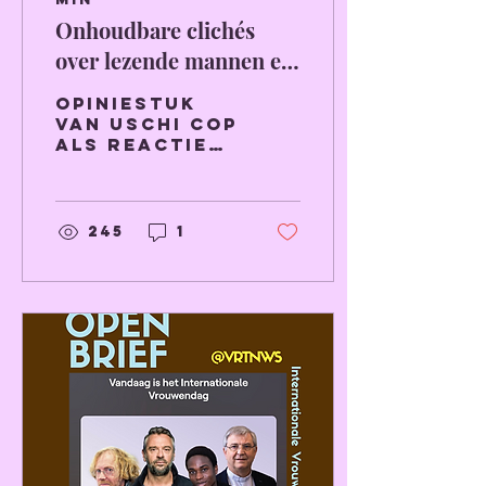
Onhoudbare clichés
over lezende mannen en
schrijvende vrouwen
Opiniestuk
van Uschi Cop
als reactie
op een
opiniestuk
van Paul
Sebes in De
245
1
Standaard