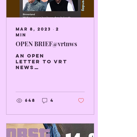
Mar 8, 2023
∙
2
min
OPEN BRIEF@vrtnws
An open
letter to VRT
news
concerning
an ill-
advised post
on
International
648
4
Women's day