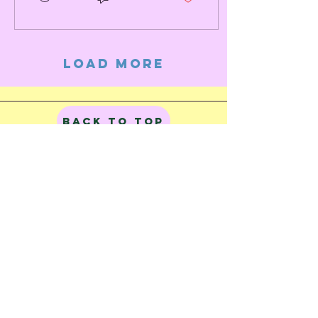
Load More
Back to Top
© 2023 by Train of Thoughts.
Proudly created with
Wix.com