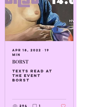
Apr 18, 2022
∙
19
min
BORST
Texts read at
the event
BORST
294
1