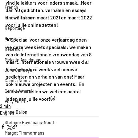
vind je lekkers voor ieders smaak...Meer 
French
dan 40 gedichten, verhalen en essays 
die we tussen maart 2021 en maart 2022 
Hinda Bluekens
voor jullie online zetten!  
Reportage
Report
💝Speciaal voor onze verjaardag doen 
we deze week iets speciaals: we maken 
Research
van de Internationale vrouwendag van 8 
Melanie Asselmans
maart, internationale vrouwenweek!🎀 
Verwacht deze week veel nieuwe 
Julie Cafmeyer
gedichten en verhalen van ons! Maar 
Camila Nunez
ook nieuwe projecten en events!  En 
Camila Amaral
wie weet stellen we wel een aantal 
leden aan jullie voor!😻
Polly Pollet
2 min
Anne Ballon
English
Stefanie Huysmans-Noort
Margot Timmermans