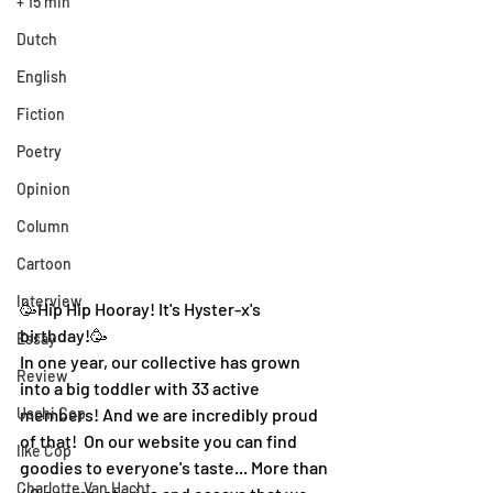
+ 15 min
Dutch
English
Fiction
Poetry
Opinion
Column
Cartoon
Interview
🥳Hip Hip Hooray! It's Hyster-x's 
birthday!🥳 
Essay
In one year, our collective has grown 
Review
into a big toddler with 33 active 
Uschi Cop
members! And we are incredibly proud 
of that!  On our website you can find 
Ilke Cop
goodies to everyone's taste... More than 
Charlotte Van Hacht