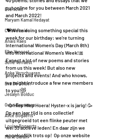
40 poems, stories and essays that we 
put online for you between March 2021 
Eva Nowé
and March 2022! 
Maryam Kamal Hedayat
 💝We're doing something special this 
Chloë Rasier
week for our birthday: we're turning 
Anaïs Raes
International Women's Day (March 8th) 
Elke Vanoost
into International Women's Week!🎀 
Expect a lot of new poems and stories 
Sofie Verraest
from us this week! But also new 
Anke Verschueren
projects and events! And who knows, 
we might introduce a few new members 
Eva De Gelder
to you!😻
Jesalyn Bolduc
Gwyn Bouwman
   🥳Hiep Hiep Hoera! Hyster-x is jarig! 🥳 
Op een jaar tijd is ons collectief 
Alice Bogaerts
uitgegroeid tot een flinke peuter met 
Louisa Bogaerts
wel 33 actieve leden! En daar zijn we 
ongelooflijk trots op!  Op onze website 
Marie Darah