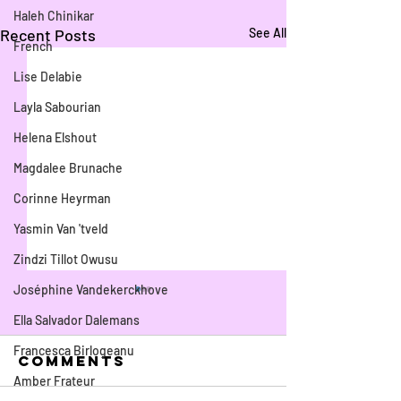
Haleh Chinikar
Recent Posts
See All
French
Lise Delabie
Layla Sabourian
Helena Elshout
Magdalee Brunache
Corinne Heyrman
Yasmin Van 'tveld
Zindzi Tillot Owusu
Joséphine Vandekerckhove
Ella Salvador Dalemans
Francesca Birlogeanu
Comments
Amber Frateur