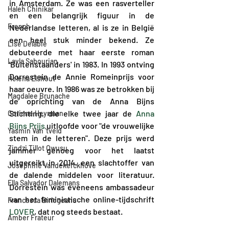
in Amsterdam. Ze was een rasverteller 
Haleh Chinikar
en een belangrijk figuur in de 
French
Nederlandse letteren, al is ze in België 
een heel stuk minder bekend. Ze 
Lise Delabie
debuteerde met haar eerste roman 
Layla Sabourian
'Buitenstaanders' in 1983. In 1993 ontving 
Dorrestein de Annie Romeinprijs voor 
Helena Elshout
haar oeuvre. In 1986 was ze betrokken bij 
Magdalee Brunache
de oprichting van de Anna Bijns 
Stichting, die elke twee jaar de 
Anna 
Corinne Heyrman
Bijns Prijs
 uitloofde voor "de vrouwelijke 
Yasmin Van 'tveld
stem in de letteren". Deze prijs werd 
Zindzi Tillot Owusu
jammer genoeg voor het laatst 
uitgereikt in 2014, een slachtoffer van 
Joséphine Vandekerckhove
de dalende middelen voor literatuur. 
Ella Salvador Dalemans
Dorrestein was eveneens ambassadeur 
van het feministische online-tijdschrift 
Francesca Birlogeanu
LOVER
, dat nog steeds bestaat.
Amber Frateur