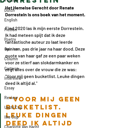
Dorrestein
+ 15 min
Het Hemelse Gerecht door Renate 
Dutch
Dorrestein is ons boek van het moment.
English
Eind 2020 las ik mijn eerste Dorrestein. 
Fiction
Ik had meteen spijt dat ik deze 
Poetry
fantastische auteur zo laat leerde 
kennen, pas drie jaar na haar dood. Deze 
Opinion
quote van haar gaf ze een paar weken 
Column
voor ze stierf aan slokdarmkanker en 
Cartoon
zegt alles over de vrouw die ze was: 
"Voor mij geen bucketlist. Leuke dingen 
Interview
deed ik altijd al."
Essay
Review
 "Voor mij geen 
bucketlist. 
Uschi Cop
Leuke dingen 
Ilke Cop
deed ik altijd 
Charlotte Van Hacht