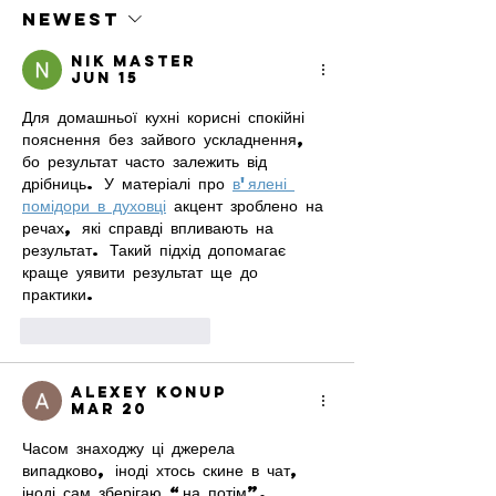
Newest
Nik Master
Jun 15
Для домашньої кухні корисні спокійні 
пояснення без зайвого ускладнення, 
бо результат часто залежить від 
дрібниць. У матеріалі про 
в'ялені 
помідори в духовці
 акцент зроблено на 
речах, які справді впливають на 
результат. Такий підхід допомагає 
краще уявити результат ще до 
практики.
Like
Reply
Alexey Konup
Mar 20
Часом знаходжу ці джерела 
випадково, іноді хтось скине в чат, 
іноді сам зберігаю “на потім”. 