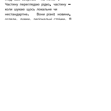
Частину переглядаю рідко, частину — 
коли шукаю щось локальне чи 
нестандартне.    Вони різні: новини, 
огляди, думки, регіональні стрічки. Я 
не беру все за правду — скоріше, 
для порівняння та пошуку контрасту 
між подачею.  Можливо, хтось іще 
знайде серед них щось цікаве або 
принаймні нове. Головне — мати з 
чого обирати.  
М
к
х
5
г
нк
w69
п
53
mp
кг
чг
ч
d23
46
н
чн
47
чо
у
tmp3
жт
41
ж
кр
сд
54
s7
vb
s4
nw
e19
b
4
k55
34
52
пп
кн
с
о
вн
43
вж
мг
r19
рд
r24
36
33
вл
кв
n7
c123
a01
h1
5
t21
2x5
cb1
т
35
38
пд
пс
км
ол
…
Show More
Like
Reply