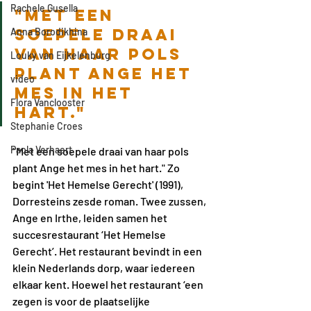
Rachele Gusella
"Met een 
soepele draai 
Anna Borodikhina
van haar pols 
Louky van Eijkelenburg
plant Ange het 
video
mes in het 
Flora Vanclooster
hart." 
Stephanie Croes
Paola Verhaert
"Met een soepele draai van haar pols 
plant Ange het mes in het hart." Zo 
begint 'Het Hemelse Gerecht' (1991), 
Dorresteins zesde roman. Twee zussen, 
Ange en Irthe, leiden samen het 
succesrestaurant ‘Het Hemelse 
Gerecht’. Het restaurant bevindt in een 
klein Nederlands dorp, waar iedereen 
elkaar kent. Hoewel het restaurant ‘een 
zegen is voor de plaatselijke 