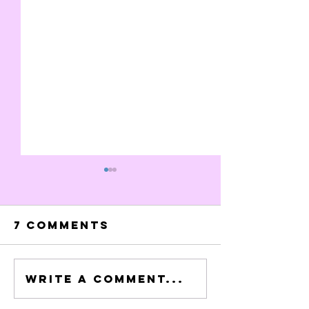
7 Comments
Write a comment...
Ik hoop op
Freud o
rozen
niet...