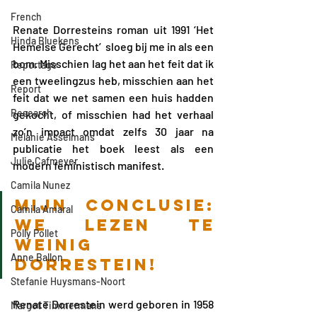
French
Renate Dorresteins roman uit 1991 ‘Het 
Hinda Bluekens
Hemelse Gerecht’  sloeg bij me in als een 
bom. Misschien lag het aan het feit dat ik 
Reportage
een tweelingzus heb, misschien aan het 
Report
feit dat we net samen een huis hadden 
Research
gekocht, of misschien had het verhaal 
zo’n impact omdat zelfs 30 jaar na 
Melanie Asselmans
publicatie het boek leest als een 
Julie Cafmeyer
modern feministisch manifest.
Camila Nunez
Mijn conclusie: 
Camila Amaral
We lezen te 
Polly Pollet
weinig 
Anne Ballon
Dorrestein!
Stefanie Huysmans-Noort
Renate Dorrestein werd geboren in 1958 
Margot Timmermans