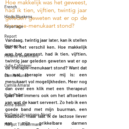
Hoe makkelijk was het geweest, 
French
had ik tien, vijftien, twintig jaar 
Hinda Bluekens
geleden geweten wat er op de 
therapie-menukaart stond?
Reportage
Report
Vandaag, twintig jaar later, kan ik stellen 
Research
dat ik het verschil ken. Hoe makkelijk 
was het geweest, had ik tien, vijftien, 
Melanie Asselmans
twintig jaar geleden geweten wat er op 
Julie Cafmeyer
de therapie-menukaart stond? Want dat 
is wat therapie voor mij is; een 
Camila Nunez
menukaart vol mogelijkheden. Meer nog 
Camila Amaral
dan over een klik met een therapeut 
Polly Pollet
gaat het immers ook om het aftoetsen 
van wat de kaart serveert. Zo heb ik een 
Anne Ballon
goede band met mijn buurman, een 
Stefanie Huysmans-Noort
kaasboer, maar laat ik de lactose liever 
aan mijn prikkelbare darmen 
Margot Timmermans