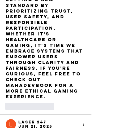
standard by 
prioritizing trust, 
user safety, and 
responsible 
participation. 
Whether it's 
healthcare or 
gaming, it's time we 
embrace systems that 
empower users 
through clarity and 
fairness. If you're 
curious, feel free to 
check out 
mahadevbook
 for a 
more ethical gaming 
experience.
Like
Reply
Laser 247
Jun 21, 2025