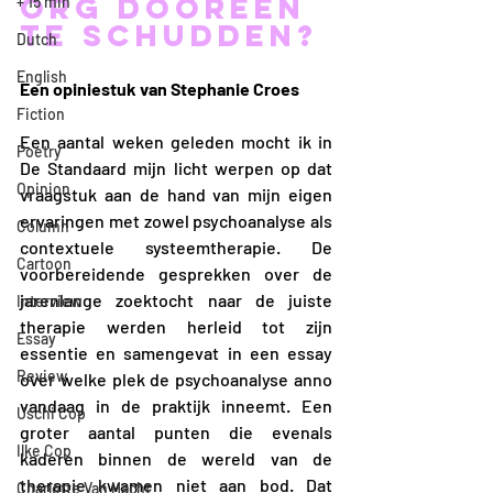
org dooreen 
+ 15 min
te schudden?
Dutch
English
Een opiniestuk van Stephanie Croes
Fiction
Een aantal weken geleden mocht ik in 
Poetry
De Standaard mijn licht werpen op dat 
Opinion
vraagstuk aan de hand van mijn eigen 
ervaringen met zowel psychoanalyse als 
Column
contextuele systeemtherapie. De 
Cartoon
voorbereidende gesprekken over de 
jarenlange zoektocht naar de juiste 
Interview
therapie werden herleid tot zijn 
Essay
essentie en samengevat in een essay 
Review
over welke plek de psychoanalyse anno 
vandaag in de praktijk inneemt. Een 
Uschi Cop
groter aantal punten die evenals 
Ilke Cop
kaderen binnen de wereld van de 
therapie kwamen niet aan bod. Dat 
Charlotte Van Hacht