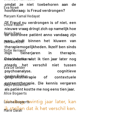
omdat ze niet toebehoren aan de 
Eva Nowé
hoofdvraag: is Freud verdrongen?
Maryam Kamal Hedayat
Of Freud nu verdrongen is of niet, een 
Chloë Rasier
nieuwe vraag dringt zich op namelijk hoe 
Anaïs Raes
de doorsnee patiënt anno vandaag zijn 
weg vindt binnen het kluwen van 
Elke Vanoost
therapiemogelijkheden. Ikzelf ben sinds 
Sofie Verraest
mijn tienerjaren in therapie. 
Desondanks wist ik tien jaar later nog 
Anke Verschueren
steeds het verschil niet tussen 
Eva De Gelder
psychoanalyse, cognitieve 
Jesalyn Bolduc
gesprekstherapie of contextuele 
systeemtherapie. Die kennis vergaren 
Gwyn Bouwman
als patiënt kostte me nog eens tien jaar.
Alice Bogaerts
Vandaag, twintig jaar later, kan 
Louisa Bogaerts
ik stellen dat ik het verschil ken. 
Marie Darah