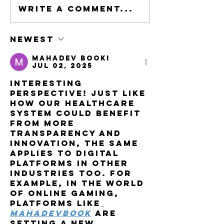
Write a comment...
Ik hoop op
OPEN
rozen
BRIEF@v
Newest
Mahadev Booki
Jul 02, 2025
Interesting 
perspective! Just like 
how our healthcare 
system could benefit 
from more 
transparency and 
innovation, the same 
applies to digital 
platforms in other 
industries too. For 
example, in the world 
of online gaming, 
platforms like
mahadevbook
 are 
setting a new 