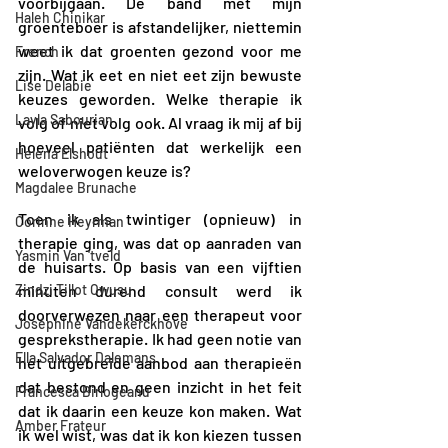
voorbijgaan. De band met mijn 
Haleh Chinikar
groenteboer is afstandelijker, niettemin 
weet ik dat groenten gezond voor me 
French
zijn. Wat ik eet en niet eet zijn bewuste 
Lise Delabie
keuzes geworden. Welke therapie ik 
Layla Sabourian
volg of niet volg ook. Al vraag ik mij af bij 
hoeveel patiënten dat werkelijk een 
Helena Elshout
weloverwogen keuze is? 
Magdalee Brunache
Toen ik als twintiger (opnieuw) in 
Corinne Heyrman
therapie ging, was dat op aanraden van 
Yasmin Van 'tveld
de huisarts. Op basis van een vijftien 
Zindzi Tillot Owusu
minuten durend consult werd ik 
doorverwezen naar een therapeut voor 
Joséphine Vandekerckhove
gesprekstherapie. Ik had geen notie van 
Ella Salvador Dalemans
het uitgebreide aanbod aan therapieën 
dat bestond en geen inzicht in het feit 
Francesca Birlogeanu
dat ik daarin een keuze kon maken. Wat 
Amber Frateur
ik wel wist, was dat ik kon kiezen tussen 