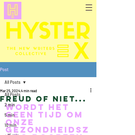
Post
All Posts
Mar 25, 2024
4 min read
All Posts
Freud of niet...
Wordt het 
2 min
geen tijd om 
5 min
onze 
10 min
gezondheidsz