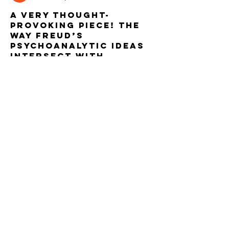
A very thought-
provoking piece! The 
way Freud’s 
psychoanalytic ideas 
intersect with 
Nietzsche’s 
philosophical depth 
is brilliantly 
discussed here. It’s 
always refreshing to 
read content that 
challenges 
mainstream 
narratives. On a 
different note, if 
anyone's interested 
in how strategic 
thinking and human 
psychology apply to 
digital interaction 
and decision-making, 