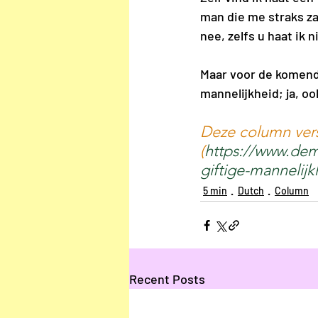
man die me straks za
nee, zelfs u haat ik n
Maar voor de komende
mannelijkheid; ja, ook
Deze column vers
(
https://www.dem
giftige-mannelij
5 min
Dutch
Column
Recent Posts