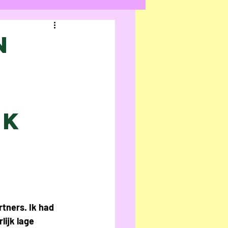
ay
Review
n
n
ok
anoost
yn Bolduc
 Darah
tners. Ik had 
ijk lage 