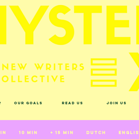
?
Our Goals
Read Us
Join Us
min
10 min
+ 15 min
Dutch
Engli