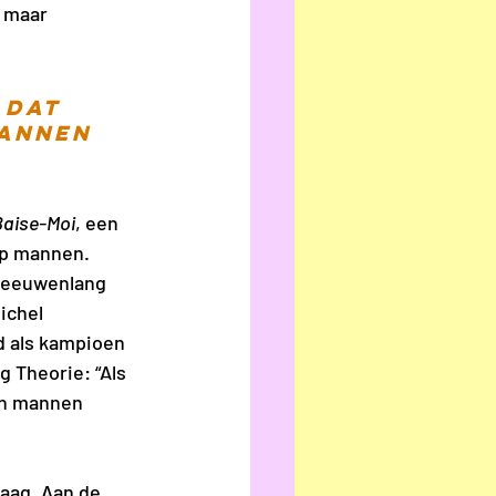
 maar 
 dat 
mannen 
Baise-Moi
, een 
op mannen. 
s eeuwenlang 
ichel 
d als kampioen 
 Theorie: “Als 
an mannen 
aag. Aan de 