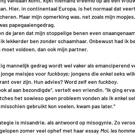
 hij vandaan komt, kijkt niemand vreemd op als een vrouw
an. Hier, in continentaal Europa, is het normaal dat veert
scheren. Maar mijn opmerking was, net zoals mijn mopjes
t was papegaaiengedrag.
en de jaren dat mijn stoppelige benen even onaangenaam
 ik lekkerder ben zonder schaamhaar. Onbewust had ik bes
n moet voldoen, dan ook mijn partner.
tig mannelijk gedrag wordt wel vaker als emanciperend v
jonge meisjes voor 
fuckboys
; jongens die enkel seks wil
rant over zijn. Hun advies? Word zelf een 
fuckboy
.
ches het sowieso geen probleem vonden als ik enkel sek
h misschien gebruikt kon voelen, kwam pas later.”
tegie is misandrie, als antwoord op misogynie. Zo veroo
gelopen zomer veel ophef met haar essay 
Moi, les hommes