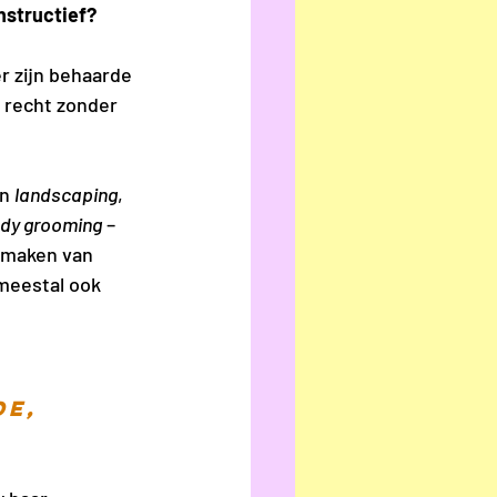
structief?   
r zijn behaarde 
 recht zonder 
n 
landscaping
, 
ody grooming
 – 
 maken van 
meestal ook 
e, 