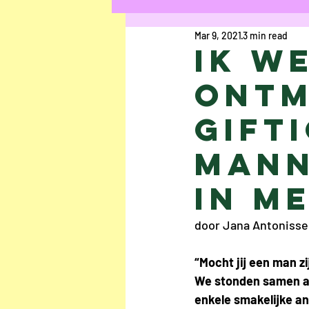
Mar 9, 2021
3 min read
Poetry
Opinion
Ik w
ontm
Uschi Cop
Ilke Co
gift
mann
Maryam Kamal Hedaya
in m
Sofie Verraest
An
door Jana Antoniss
“Mocht jij een man zi
Gwyn Bouwman
Al
We stonden samen aa
enkele smakelijke an