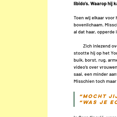
libido’s. Waarop hij 
Toen wij elkaar voor
bovenlichaam. Missch
al dat haar, opperde i
         Zich inleze
stootte hij op het Y
buik, borst, rug, ar
video’s over vrouwen
saai, een minder aant
Misschien toch maar 
“Mocht jij
“was je e