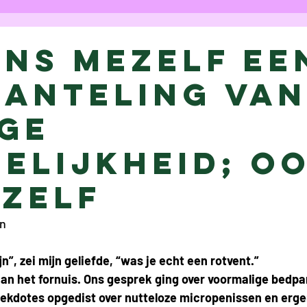
Column
Cartoon
Interview
Ess
ens mezelf ee
anteling va
p
Charlotte Van Hacht
Eva Nowé
ige
elijkheid; o
t
Chloë Rasier
Anaïs Raes
Elke V
ezelf
ke Verschueren
Eva De Gelder
Jesal
en
jn”, zei mijn geliefde, “was je echt een rotvent.”
ice Bogaerts
Louisa Bogaerts
Marie
n het fornuis. Ons gesprek ging over voormalige bedpar
ekdotes opgedist over nutteloze micropenissen en ergerl