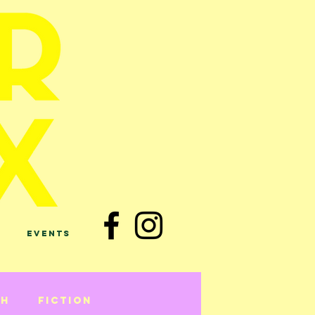
Events
sh
Fiction