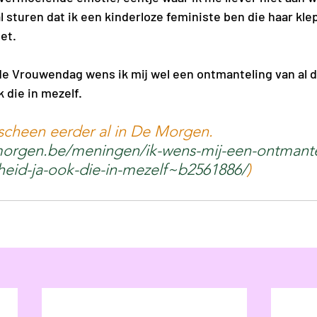
l sturen dat ik een kinderloze feministe ben die haar kl
iet.
 Vrouwendag wens ik mij wel een ontmanteling van al di
 die in mezelf. 
cheen eerder al in De Morgen. 
orgen.be/meningen/ik-wens-mij-een-ontmante
kheid-ja-ook-die-in-mezelf~b2561886/
) 