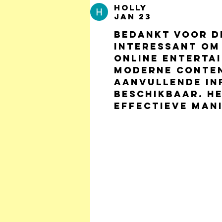
clichés over
Holly
lezende
Jan 23
mannen en
Bedankt voor de
schrijvende
interessant om
vrouwen
online enterta
moderne content
aanvullende in
beschikbaar. He
effectieve man