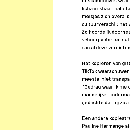
In Scandinavië, waar
lichaamshaar laat sta
meisjes zich overal 
cultuurverschil; he
Zo hoorde ik doorhe
schuurpapier, en dat
aan al deze vereiste
Het kopiëren van gif
TikTok waarschuwen 
meestal niet transpa
 “Gedrag waar ik me ook al aan bezondigde”, vertelt een vriendin. “Ik ging ervan uit dat 
mannelijke Tindermat
gedachte dat hij zic
Een andere kopiestra
Pauline Harmange af