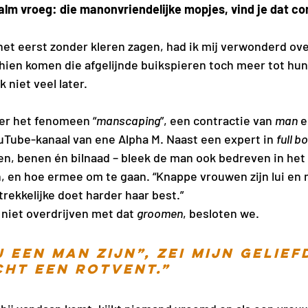
kalm vroeg: die manonvriendelijke mopjes, vind je dat con
 het eerst zonder kleren zagen, had ik mij verwonderd ove
ien komen die afgelijnde buikspieren toch meer tot hun
k niet veel later.
nd over het fenomeen “
manscaping
”, een contractie van 
man
 e
ouTube-kanaal van ene Alpha M. Naast een expert in 
full b
men, benen én bilnaad – bleek de man ook bedreven in het
, en hoe ermee om te gaan. “Knappe vrouwen zijn lui en 
rekkelijke doet harder haar best.”
niet overdrijven met dat 
groomen
, besloten we.
 een man zijn”, zei mijn geliefd
cht een rotvent.”