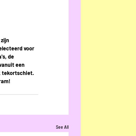
zijn 
electeerd voor 
's, de 
vanuit een 
 tekortschiet. 
gram!
See All