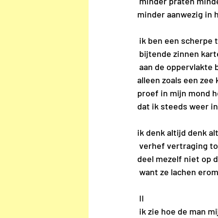
 minder praten minder
minder aanwezig in 
 ik ben een scherpe 
 bijtende zinnen kar
 aan de oppervlakte 
alleen zoals een zee 
proef in mijn mond h
dat ik steeds weer in
ik denk altijd denk al
 verhef vertraging t
deel mezelf niet op d
 want ze lachen ero
 II
 ik zie hoe de man m