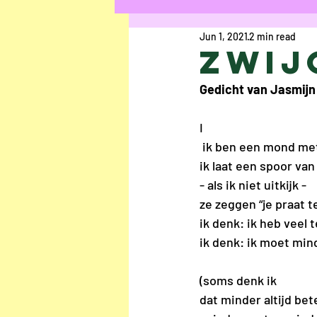
Jun 1, 2021
2 min read
Poetry
Opinion
Zwij
Gedicht van Jasmijn
Uschi Cop
Ilke Co
I
 ik ben een mond me
Maryam Kamal Hedaya
ik laat een spoor van
- als ik niet uitkijk - 
ze zeggen “je praat t
Sofie Verraest
An
ik denk: ik heb veel 
ik denk: ik moet mind
Gwyn Bouwman
Al
(soms denk ik
dat minder altijd bete