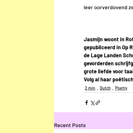
leer oorverdovend z
Jasmijn woont in Rott
gepubliceerd in Op R
de Lage Landen Schri
gevorderden schrijfg
grote liefde voor taa
Volg al haar poëtis
2 min
Dutch
Poetry
Recent Posts