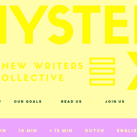
?
Our Goals
Read Us
Join Us
min
10 min
+ 15 min
Dutch
Engli