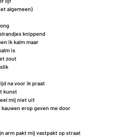
 lijf
het algemeen)
tong
telrandjes knippend
ben ik kalm maar
kalm is
et zout
slik
tijd na voor ik praat
ot kunst
eel mij niet uit
m kauwen erop geven me door
ijn arm pakt mij vastpakt op straat