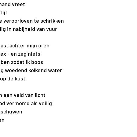
 hand vreet 
tijf
e veroorloven te schrikken 
ig in nabijheid van vuur
ast achter mijn oren 
lex - en zeg niets
n ben zodat ik boos
ang woedend kolkend water
 op de kust
 een veld van licht 
od vermomd als veilig
arschuwen
en