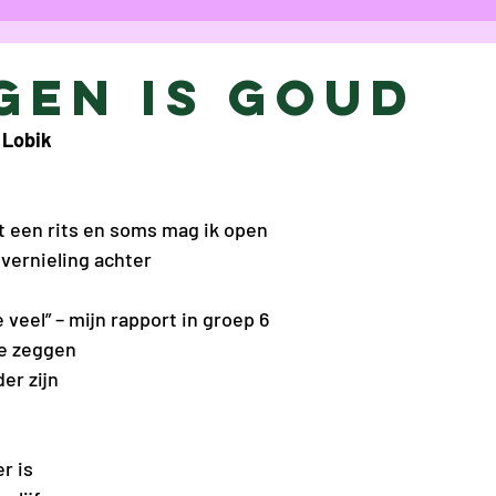
Column
Cartoon
Interview
Ess
gen is goud
 Lobik
p
Charlotte Van Hacht
Eva Nowé
t een rits en soms mag ik open
t
Chloë Rasier
Anaïs Raes
Elke V
 vernieling achter
e veel” – mijn rapport in groep 6
ke Verschueren
Eva De Gelder
Jesal
te zeggen
er zijn 
ice Bogaerts
Louisa Bogaerts
Marie
r is