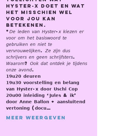
Hyster-x doet en wat 
het misschien wel 
voor jou kan 
betekenen.
*𝘋𝘦 𝘭𝘦𝘥𝘦𝘯 𝘷𝘢𝘯 𝘏𝘺𝘴𝘵𝘦𝘳-𝘹 𝘬𝘪𝘦𝘻𝘦𝘯 𝘦𝘳 
𝘷𝘰𝘰𝘳 𝘰𝘮 𝘩𝘦𝘵 𝘣𝘢𝘴𝘪𝘴𝘸𝘰𝘰𝘳𝘥 𝘵𝘦 
𝘨𝘦𝘣𝘳𝘶𝘪𝘬𝘦𝘯 𝘦𝘯 𝘯𝘪𝘦𝘵 𝘵𝘦 
𝘷𝘦𝘳𝘷𝘳𝘰𝘶𝘸𝘦𝘭𝘪𝘫𝘬𝘦𝘯. 𝘡𝘦 𝘻𝘪𝘫𝘯 𝘥𝘶𝘴 
𝘴𝘤𝘩𝘳𝘪𝘫𝘷𝘦𝘳𝘴 𝘦𝘯 𝘨𝘦𝘦𝘯 𝘴𝘤𝘩𝘳𝘪𝘫𝘧𝘴𝘵𝘦𝘳𝘴. 
𝘞𝘢𝘢𝘳𝘰𝘮? 𝘖𝘰𝘬 𝘥𝘢𝘵 𝘰𝘯𝘵𝘥𝘦𝘬 𝘫𝘦 𝘵𝘪𝘫𝘥𝘦𝘯𝘴 
𝘰𝘯𝘻𝘦 𝘢𝘷𝘰𝘯𝘥.
𝟭𝟵𝘂𝟮𝟬 𝗱𝗲𝘂𝗿𝗲𝗻
𝟭𝟵𝘂𝟯𝟬 𝘃𝗼𝗼𝗿𝘀𝘁𝗲𝗹𝗹𝗶𝗻𝗴 𝗲𝗻 𝗯𝗲𝗹𝗮𝗻𝗴 
𝘃𝗮𝗻 𝗛𝘆𝘀𝘁𝗲𝗿-𝘅 𝗱𝗼𝗼𝗿 𝗨𝘀𝗰𝗵𝗶 𝗖𝗼𝗽
𝟮𝟬𝘂𝟬𝟬 𝗶𝗻𝗹𝗲𝗶𝗱𝗶𝗻𝗴 ‘𝗝𝘂𝗹𝗲𝘀 & 𝗶𝗸’ 
𝗱𝗼𝗼𝗿 𝗔𝗻𝗻𝗲 𝗕𝗮𝗹𝗹𝗼𝗻 + 𝗮𝗮𝗻𝘀𝗹𝘂𝗶𝘁𝗲𝗻𝗱 
𝘃𝗲𝗿𝘁𝗼𝗻𝗶𝗻𝗴 (𝗱𝗼𝗰𝘂…
Meer weergeven