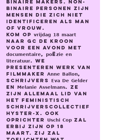
binaire makers. Non-
binaire personen zijn 
mensen die zich niet 
identificeren als man 
of vrouw.
Kom op 𝘃𝗿𝗶𝗷𝗱𝗮𝗴 𝟭𝟴 𝗺𝗮𝗮𝗿𝘁 
naar GC De kroon 
voor een avond met 
𝗱𝗼𝗰𝘂𝗺𝗲𝗻𝘁𝗮𝗶𝗿𝗲, 𝗽𝗼ë𝘇𝗶𝗲 𝗲𝗻 
𝗹𝗶𝘁𝗲𝗿𝗮𝘁𝘂𝘂𝗿. We 
presenteren werk van 
filmmaker 𝗔𝗻𝗻𝗲 𝗕𝗮𝗹𝗹𝗼𝗻, 
schrijvers 𝗘𝘃𝗮 𝗗𝗲 𝗚𝗲𝗹𝗱𝗲𝗿 
en 𝗠𝗲𝗹𝗮𝗻𝗶𝗲 𝗔𝘀𝘀𝗲𝗹𝗺𝗮𝗻𝘀. Ze 
zijn allemaal lid van 
het feministisch 
schrijverscollectief 
Hyster-x. Ook 
oprichter 𝗨𝘀𝗰𝗵𝗶 𝗖𝗼𝗽 zal 
erbij zijn op 18 
maart. Zij zal 
toelichten wat 