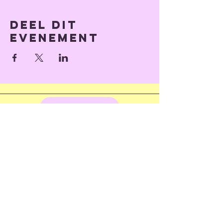
Deel dit
evenement
Terug omhoog
© 2023 door Train of Thoughts.
Met trots gemaakt met
Wix.com