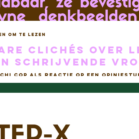
en om te lezen
re clichés over l
en schrijvende vr
chi Cop als reactie op een opiniestu