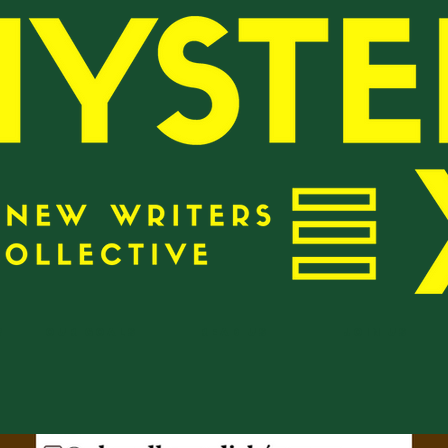
?
Our Goals
Read Us
Join Us