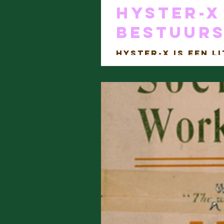
Hyster-x
bestuur
Hyster-x is een l
vrouwelijke en no