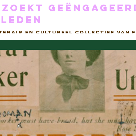
 zoekt geëngageer
sleden
iterair en cultureel collectief van 
n-binaire makers. Al vier jaar geve