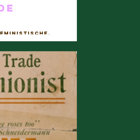
de
feministische,
n we een podium...