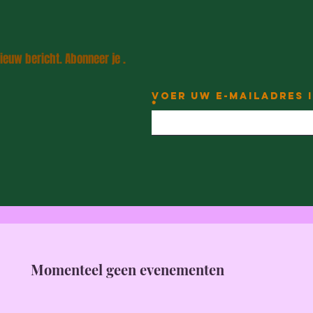
ieuw bericht. Abonneer je .
Voer uw e-mailadres 
Momenteel geen evenementen