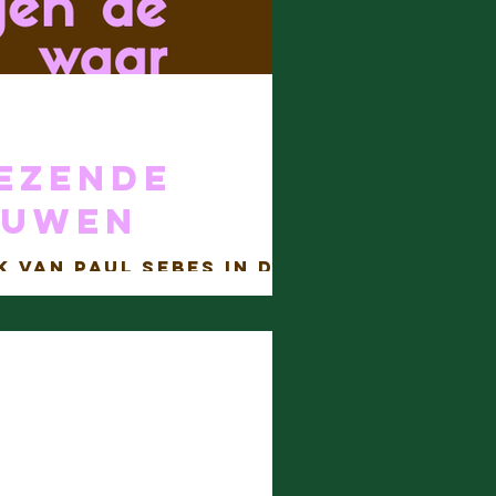
ezende
ouwen
k van Paul Sebes in De