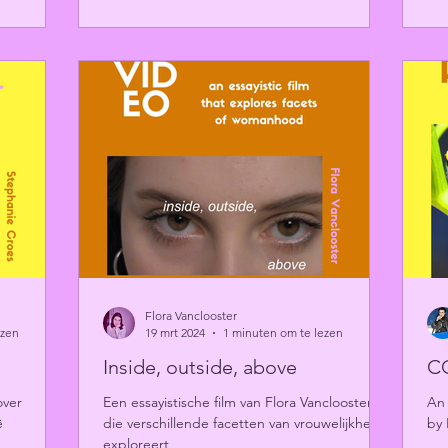
Flora Vanclooster
ezen
19 mrt 2024
1 minuten om te lezen
Inside, outside, above
C
over
Een essayistische film van Flora Vanclooster
An 
ë
die verschillende facetten van vrouwelijkheid
by 
exploreert