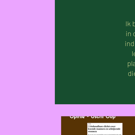
Ik 
in
ind
l
pl
di