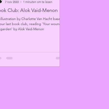
7 nov 2022
1 minuten om te lezen
ok Club: Alok Vaid-Menon
illustration by Charlotte Van Hacht based
our last book club, reading 'Your wound,
garden' by Alok Vaid-Menon