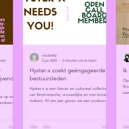
info56492
ezen
2 jun 2025
2 minuten om te lezen
r
Hyster-x zoekt geëngageerde
Ik
ijvende
bestuursleden
Op 
Vro
Hyster-x is een literair en cultureel collectief
sa
van feministische, vrouwelijke en non-binaire
ie op een
lit
makers. Al vier jaar geven we een podium...
tandaard