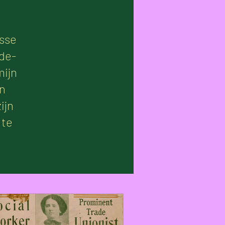
esse
de-
mijn
in
ijn
 te