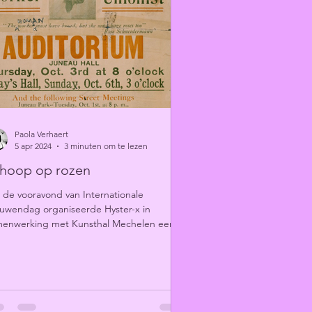
Paola Verhaert
5 apr 2024
3 minuten om te lezen
 hoop op rozen
de vooravond van Internationale
uwendag organiseerde Hyster-x in
menwerking met Kunsthal Mechelen een
erair programma over...