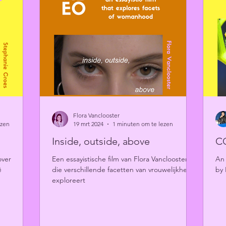
Flora Vanclooster
ezen
19 mrt 2024
1 minuten om te lezen
Inside, outside, above
C
over
Een essayistische film van Flora Vanclooster
An 
ë
die verschillende facetten van vrouwelijkheid
by 
exploreert