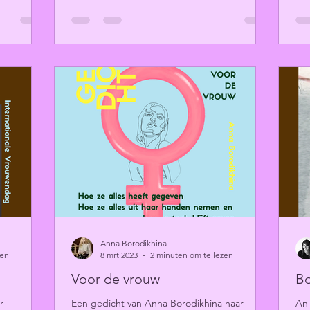
Anna Borodikhina
zen
8 mrt 2023
2 minuten om te lezen
Voor de vrouw
Bo
r
Een gedicht van Anna Borodikhina naar
An 