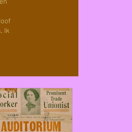
 en
loof
. Ik