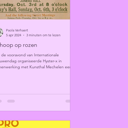
Paola Verhaert
5 apr 2024
3 minuten om te lezen
 hoop op rozen
de vooravond van Internationale
uwendag organiseerde Hyster-x in
menwerking met Kunsthal Mechelen een
erair programma over...