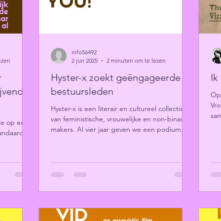
info56492
ezen
2 jun 2025
2 minuten om te lezen
r
Hyster-x zoekt geëngageerde
Ik
ijvende
bestuursleden
Op 
Vro
Hyster-x is een literair en cultureel collectief
sa
van feministische, vrouwelijke en non-binaire
ie op een
lit
makers. Al vier jaar geven we een podium...
tandaard