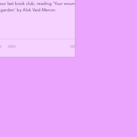
our last book club, reading 'Your wound,
garden' by Alok Vaid-Menon