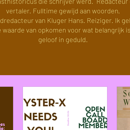
sthistoricus die schrijver werd. Redacteur
vertaler. Fulltime gewijd aan woorden.
dredacteur van Kluger Hans. Reiziger. Ik ge
e waarde van opkomen voor wat belangrijk is
geloof in geduld.