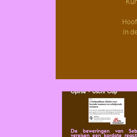
Kun
Hoof
in d