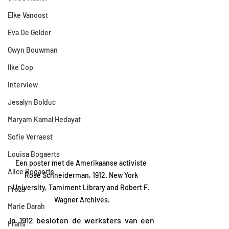
Elke Vanoost
Eva De Gelder
Gwyn Bouwman
Ilke Cop
Interview
Jesalyn Bolduc
Maryam Kamal Hedayat
Sofie Verraest
Louisa Bogaerts
Een poster met de Amerikaanse activiste 
Alice Bogaerts
Rose Schneiderman, 1912. New York 
University, Tamiment Library and Robert F. 
Proza
Wagner Archives.
Marie Darah
In 1912 besloten de werksters van een 
Frans