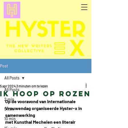
Post
All Posts
5 apr 2024
3 minuten om te lezen
All Posts
Ik hoop op rozen
2 min
Op de vooravond van Internationale 
Vrouwendag organiseerde Hyster-x in 
5 min
samenwerking
10 min
met Kunsthal Mechelen een literair 