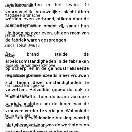
arbeiders lieten er het leven. De 
Layla Sabourian
voornamelijk vrouwelijke slachtoffers 
Magdalee Brunache
werden leven verbrand, stikten door de 
Corinne Heyrman
rook, of stierven omdat zij, vanuit hun 
ijle hoop op overleven, uit een raam van 
Yasmin Van 'tveld
de fabriek waren gesprongen.
Zindzi Tollut Owusu
De brand stelde de 
essay
arbeidsomstandigheden in de fabrieken 
Joséphine Vandekerckhove
op scherp, en in de geïndustrialiseerde 
regio’s begonnen steeds meer vrouwen 
Ella Salvador Dalemans
zich tegen deze omstandigheden te 
Francesca Birlogeanu
verzetten. Hetzelfde gebeurde ook in 
Amber Frateur
Massachusetts, toen de bazen van deze 
fabriek besloten om de lonen van de 
Rachele Gusella
vrouwen verder te verlagen. Wat volgde 
Anna Borodikhina
was een gewelddadige staking, waarbij 
niet alleen het loon van de werksters op 
Louky van Eijkelenburg
het spel stond, maar hun hele leven.