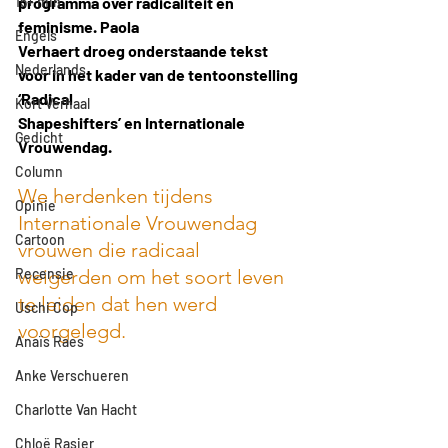
15+ min
programma over radicaliteit en 
feminisme. Paola
Engels
Verhaert droeg onderstaande tekst 
Nederlands
voor in het kader van de tentoonstelling 
‘Radical
Kort Verhaal
Shapeshifters’ en Internationale 
Gedicht
Vrouwendag.
Column
We herdenken tijdens 
Opinie
Internationale Vrouwendag 
Cartoon
vrouwen die radicaal 
Recensie
weigerden om het soort leven 
te leiden dat hen werd 
Uschi Cop
voorgelegd.
Anaïs Raes
Anke Verschueren
Charlotte Van Hacht
Chloë Rasier