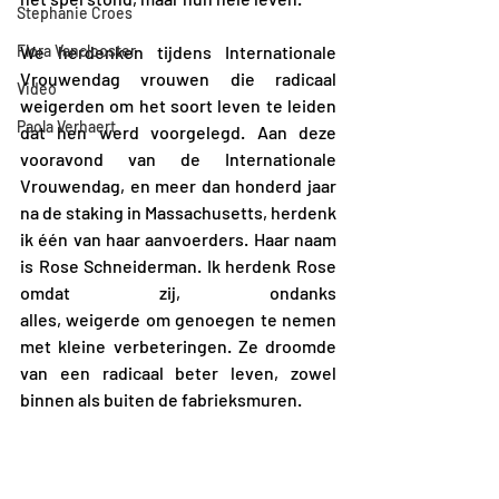
Stephanie Croes
Flora Vanclooster
We herdenken tijdens Internationale 
Vrouwendag vrouwen die radicaal 
Video
weigerden om het soort leven te leiden 
Paola Verhaert
dat hen werd voorgelegd. Aan deze 
vooravond van de Internationale 
Vrouwendag, en meer dan honderd jaar 
na de staking in Massachusetts, herdenk 
ik één van haar aanvoerders. Haar naam 
is Rose Schneiderman. Ik herdenk Rose 
omdat zij, ondanks 
alles, weigerde om genoegen te nemen 
met kleine verbeteringen. Ze droomde 
van een radicaal beter leven, zowel 
binnen als buiten de fabrieksmuren. 