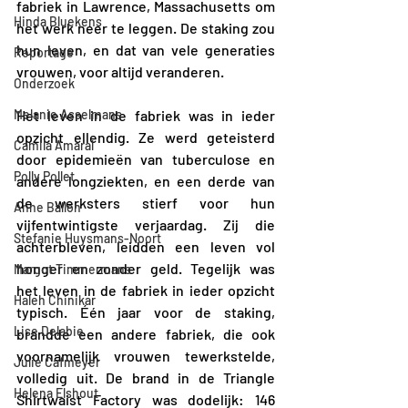
fabriek in Lawrence, Massachusetts om 
Hinda Bluekens
het werk neer te leggen. De staking zou 
hun leven, en dat van vele generaties 
Reportage
vrouwen, voor altijd veranderen.
Onderzoek
Melanie Asselmans
Het leven in de fabriek was in ieder 
opzicht ellendig. Ze werd geteisterd 
Camila Amaral
door epidemieën van tuberculose en 
Polly Pollet
andere longziekten, en een derde van 
de werksters stierf voor hun 
Anne Ballon
vijfentwintigste verjaardag. Zij die 
Stefanie Huysmans-Noort
achterbleven, leidden een leven vol 
honger en zonder geld. Tegelijk was 
Margot Timmermans
het leven in de fabriek in ieder opzicht 
Haleh Chinikar
typisch. Één jaar voor de staking, 
Lise Delabie
brandde een andere fabriek, die ook 
voornamelijk vrouwen tewerkstelde, 
Julie Cafmeyer
volledig uit. De brand in de Triangle 
Helena Elshout
Shirtwaist Factory was dodelijk: 146 