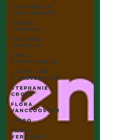
Francesca
Birlogeanu
Amber
Frateur
Rachele
Gusella
Anna
Borodikhina
Louky van
Eijkelenburg
Stephanie
Croes
Flora
Vanclooster
Video
Paola
Verhaert