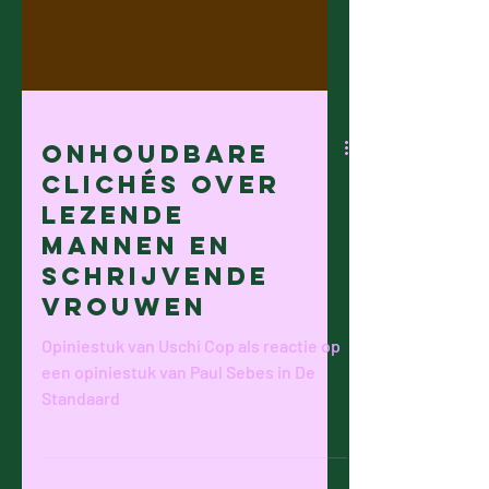
Onhoudbare
clichés over
lezende
mannen en
schrijvende
vrouwen
Opiniestuk van Uschi Cop als reactie op
een opiniestuk van Paul Sebes in De
Standaard