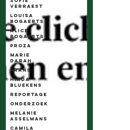
Sofie
Verraest
Louisa
Bogaerts
Alice
Bogaerts
Proza
Marie
Darah
Frans
Hinda
Bluekens
Reportage
Onderzoek
Melanie
Asselmans
Camila