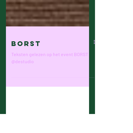
BORST
Teksten gelezen op het event BORST
@destudio