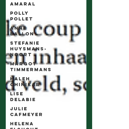
Amaral
Polly
Pollet
Anne
Ballon
Stefanie
Huysmans-
Noort
Margot
Timmermans
Haleh
Chinikar
Lise
Delabie
Julie
Cafmeyer
Helena