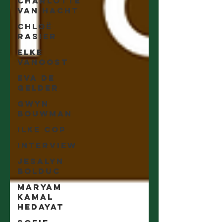
Charlotte
Van Hacht
Chloë
Rasier
Elke
Vanoost
Eva De
Gelder
Gwyn
Bouwman
Ilke Cop
Interview
Jesalyn
Bolduc
Maryam
Kamal
Hedayat