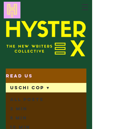
Read Us
Uschi Cop
All Posts
2 min
5 min
10 min