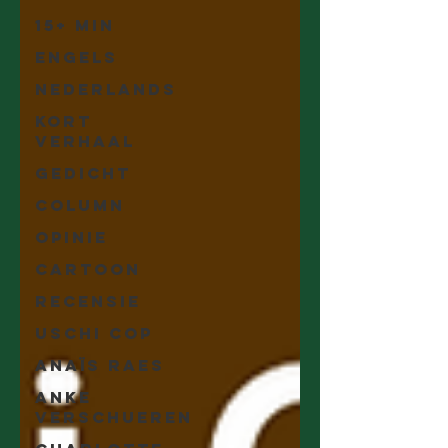
15+ min
Engels
Nederlands
Kort
Verhaal
Gedicht
Column
Opinie
Cartoon
Recensie
Uschi Cop
Anaïs Raes
Anke
Verschueren