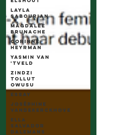
Elshout
Layla
Sabourian
Magdalee
Brunache
Corinne
Heyrman
Yasmin Van
'tveld
Zindzi
Tollut
Owusu
essay
Joséphine
Vandekerckhove
Ella
Salvador
Dalemans