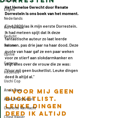
Dorrestein
15+ min
Het Hemelse Gerecht door Renate 
Engels
Dorrestein is ons boek van het moment.
Nederlands
Eind 2020 las ik mijn eerste Dorrestein. 
Kort Verhaal
Ik had meteen spijt dat ik deze 
Gedicht
fantastische auteur zo laat leerde 
kennen, pas drie jaar na haar dood. Deze 
Column
quote van haar gaf ze een paar weken 
Opinie
voor ze stierf aan slokdarmkanker en 
Cartoon
zegt alles over de vrouw die ze was: 
"Voor mij geen bucketlist. Leuke dingen 
Recensie
deed ik altijd al."
Uschi Cop
Anaïs Raes
 "Voor mij geen 
bucketlist. 
Anke Verschueren
Leuke dingen 
Charlotte Van Hacht
deed ik altijd 
Chloë Rasier