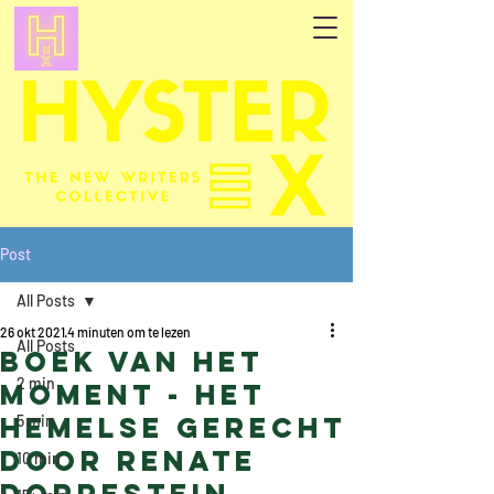
Post
All Posts
26 okt 2021
4 minuten om te lezen
All Posts
Boek van het
2 min
moment - Het
Hemelse Gerecht
5 min
door Renate
10 min