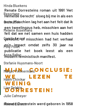
Hinda Bluekens
Renate Dorresteins roman uit 1991 ‘Het 
Reportage
Hemelse Gerecht’  sloeg bij me in als een 
bom. Misschien lag het aan het feit dat ik 
Onderzoek
een tweelingzus heb, misschien aan het 
Melanie Asselmans
feit dat we net samen een huis hadden 
Camila Amaral
gekocht, of misschien had het verhaal 
zo’n impact omdat zelfs 30 jaar na 
Polly Pollet
publicatie het boek leest als een 
Anne Ballon
modern feministisch manifest.
Stefanie Huysmans-Noort
Mijn conclusie: 
Margot Timmermans
We lezen te 
Haleh Chinikar
weinig 
Lise Delabie
Dorrestein!
Julie Cafmeyer
Renate Dorrestein werd geboren in 1958 
Helena Elshout