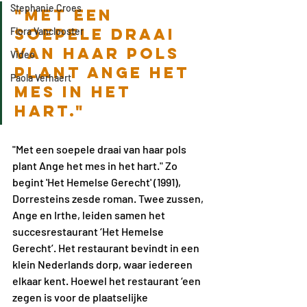
Stephanie Croes
"Met een 
soepele draai 
Flora Vanclooster
van haar pols 
Video
plant Ange het 
Paola Verhaert
mes in het 
hart." 
"Met een soepele draai van haar pols 
plant Ange het mes in het hart." Zo 
begint 'Het Hemelse Gerecht' (1991), 
Dorresteins zesde roman. Twee zussen, 
Ange en Irthe, leiden samen het 
succesrestaurant ‘Het Hemelse 
Gerecht’. Het restaurant bevindt in een 
klein Nederlands dorp, waar iedereen 
elkaar kent. Hoewel het restaurant ‘een 
zegen is voor de plaatselijke 