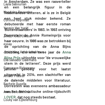
in Amsterdam. Ze was een rasverteller 
Layla Sabourian
en een belangrijk figuur in de 
Magdalee Brunache
Nederlandse letteren, al is ze in België 
een heel stuk minder bekend. Ze 
Corinne Heyrman
debuteerde met haar eerste roman 
Yasmin Van 'tveld
'Buitenstaanders' in 1983. In 1993 ontving 
Dorrestein de Annie Romeinprijs voor 
Zindzi Tollut Owusu
haar oeuvre. In 1986 was ze betrokken bij 
essay
de oprichting van de Anna Bijns 
Stichting, die elke twee jaar de 
Anna 
Joséphine Vandekerckhove
Bijns Prijs
 uitloofde voor "de vrouwelijke 
Ella Salvador Dalemans
stem in de letteren". Deze prijs werd 
Francesca Birlogeanu
jammer genoeg voor het laatst 
uitgereikt in 2014, een slachtoffer van 
Amber Frateur
de dalende middelen voor literatuur. 
Rachele Gusella
Dorrestein was eveneens ambassadeur 
van het feministische online-tijdschrift 
Anna Borodikhina
LOVER
, dat nog steeds bestaat.
Louky van Eijkelenburg