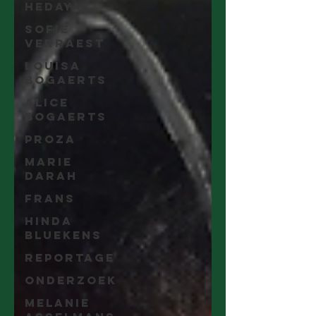
Hedayat
Sofie
Verraest
Louisa
Bogaerts
Alice
Bogaerts
Proza
Marie
Darah
Frans
Hinda
Bluekens
Reportage
Onderzoek
Melanie