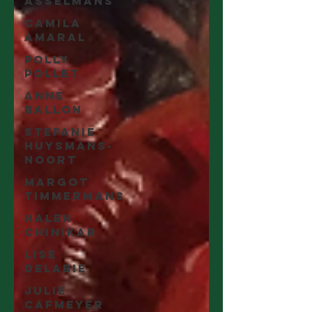
Asselmans
Camila
Amaral
Polly
Pollet
Anne
Ballon
Stefanie
Huysmans-
Noort
Margot
Timmermans
Haleh
Chinikar
Lise
Delabie
Julie
Cafmeyer