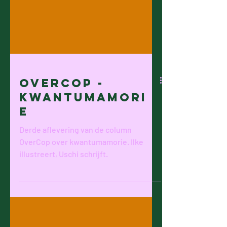
OverCop -
Kwantumamori
e
Derde aflevering van de column
OverCop over kwantumamorie. Ilke
illustreert, Uschi schrijft.