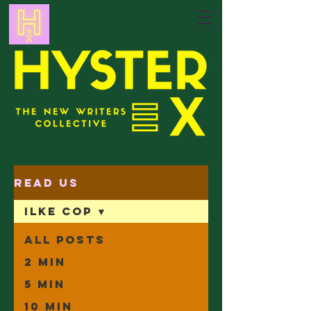
Read Us
Ilke Cop
All Posts
2 min
5 min
10 min