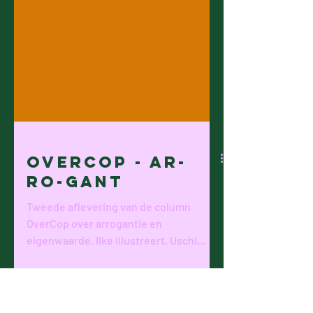
OverCop - Ar-
ro-gant
Tweede aflevering van de column
OverCop over arrogantie en
eigenwaarde. Ilke illustreert, Uschi