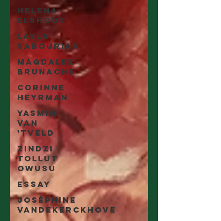
Helena
Elshout
Layla
Sabourian
Magdalee
Brunache
Corinne
Heyrman
Yasmin
Van
'tveld
Zindzi
Tollut
Owusu
essay
Joséphine
Vandekerckhove