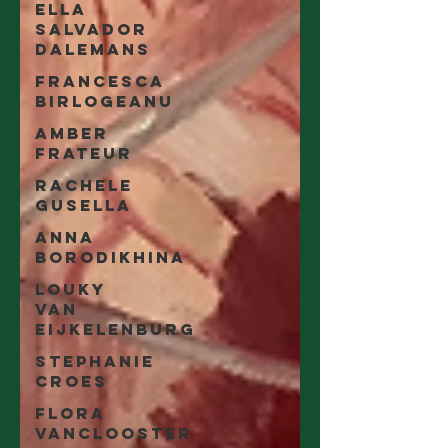
Ella
Salvador
Dalemans
Francesca
Birlogeanu
Amber
Frateur
Rachele
Gusella
Anna
Borodikhina
Louky
van
Eijkelenburg
Stephanie
Croes
Flora
Vanclooster