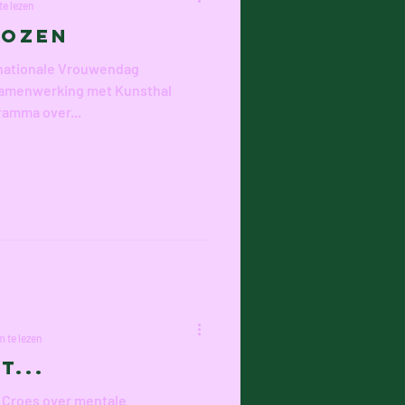
te lezen
rozen
rnationale Vrouwendag
 samenwerking met Kunsthal
ramma over...
 te lezen
t...
 Croes over mentale