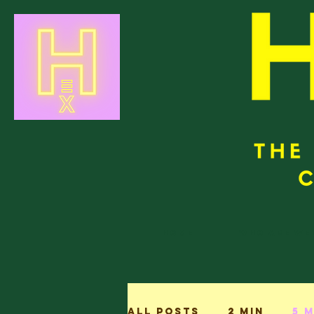
Home
Who are we
All Posts
2 min
5 