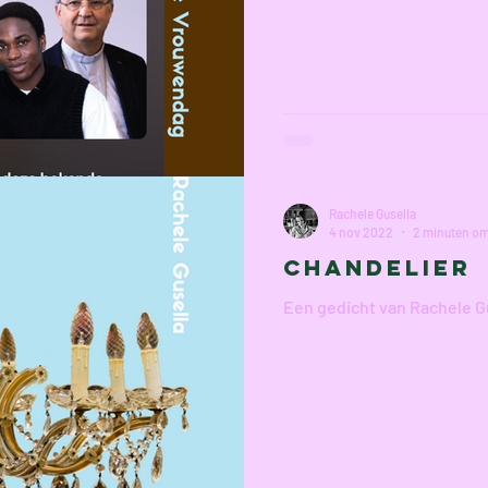
Rachele Gusella
4 nov 2022
2 minuten om
Chandelier
Een gedicht van Rachele G