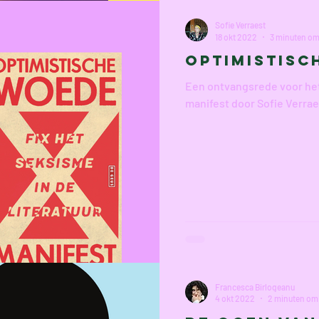
Sofie Verraest
18 okt 2022
3 minuten om 
Optimistisc
Een ontvangsrede voor het
manifest door Sofie Verrae
Francesca Birlogeanu
4 okt 2022
2 minuten om 