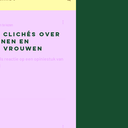
ecensie
 te lezen
 clichés over
nnen en
n Hacht
e vrouwen
ls reactie op een opiniestuk van
d
an
Ilke Cop
e Verraest
Frans