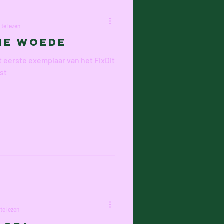
te lezen
he Woede
 eerste exemplaar van het FixDit
st
te lezen