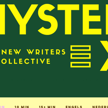
?
Our Goals
Read Us
Join Us
min
10 min
15+ min
Engels
Neder