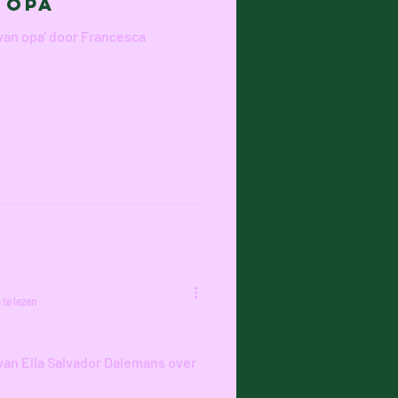
 Opa
van opa' door Francesca
 te lezen
van Ella Salvador Dalemans over