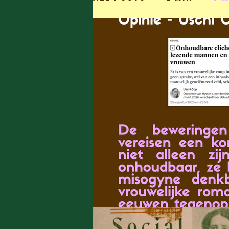
Kort Verhaal
Ged
Uschi Cop
Anaïs R
Chloë Rasier
Elke
Interview
Jesalyn
Louisa Bogaerts
A