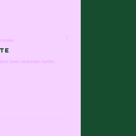
 te lezen
te
teur over verboden liefde.