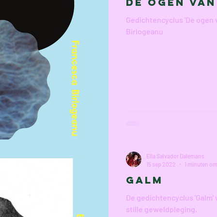
De ogen Van
Gedichtencyclus 'De ogen 
Birlogeanu
Ella Salvador Dalemans
15 sep 2022
1 minuten om
GALM
De gedichtencyclus 'Galm' 
stille geweldpleging.