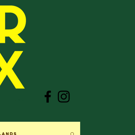
More
lands