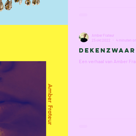
Amber Frateur
25 okt 2022
4 minuten om
Dekenzwaar
Een verhaal van Amber Fra