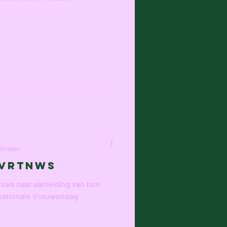
te lezen
@vrtnws
euws naar aanleiding van hun
rnationale Vrouwendag