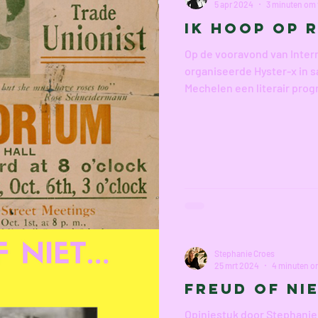
5 apr 2024
3 minuten om 
Ik hoop op 
Op de vooravond van Inte
organiseerde Hyster-x in
Mechelen een literair prog
Stephanie Croes
25 mrt 2024
4 minuten om
Freud of nie
Opiniestuk door Stephanie