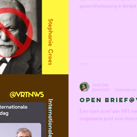
gezondheidszorg in België
Uschi Cop
8 mrt 2023
2 minuten om 
OPEN BRIEF
Een open brief aan VRT ni
ongepaste post voor Inte