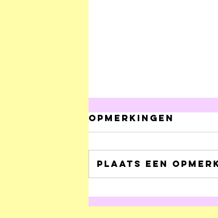
Opmerkingen
Plaats een opmerk
Onhoudbare
clichés over