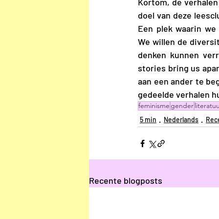
Kortom, de verhalen 
doel van deze leescl
Een plek waarin we 
We willen de diversi
denken kunnen verru
stories bring us apa
aan een ander te be
gedeelde verhalen h
feminisme
gender
literatu
5 min
Nederlands
Rec
Recente blogposts