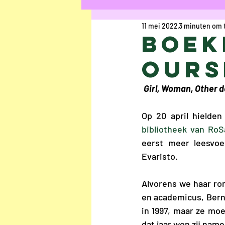
11 mei 2022
3 minuten om t
Kort Verhaal
Ged
Boek
Ours
Uschi Cop
Anaïs R
Girl, Woman, Other 
Chloë Rasier
Elke
Op 20 april hielde
bibliotheek van RoS
eerst meer leesvo
Interview
Jesalyn
Evaristo. 
Alvorens we haar ro
Louisa Bogaerts
A
en academicus, Berna
in 1997, maar ze moe
dat jaar won zij name