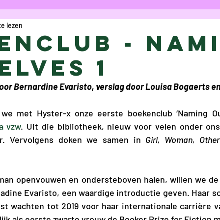
e lezen
icht
Column
Opinie
Cartoon
R
enclub - Nam
elves 1
aes
Anke Verschueren
Charlotte Va
door Bernardine Evaristo, verslag door Louisa Bogaerts 
 Vanoost
Eva De Gelder
Gwyn Bouwm
n we met Hyster-x onze eerste boekenclub ‘Naming Ou
a vzw
. Uit die bibliotheek, nieuw voor velen onder ons
er. Vervolgens doken we samen in 
Girl, Woman, Other
 Bolduc
Maryam Kamal Hedayat
Sofi
man openvouwen en ondersteboven halen, willen we de Br
lice Bogaerts
Proza
Marie Darah
dine Evaristo, een waardige introductie geven. Haar sc
st wachten tot 2019 voor haar internationale carrière van
lijk als eerste zwarte vrouw de Booker Prize for Fiction