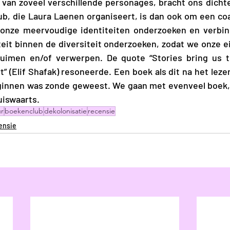
van zoveel verschillende personages, bracht ons dichter 
ub, die Laura Laenen organiseert, is dan ook om een coali
onze meervoudige identiteiten onderzoeken en verbind
teit binnen de diversiteit onderzoeken, zodat we onze ei
imen en/of verwerpen. De quote “Stories bring us to
rt” (Elif Shafak) resoneerde. Een boek als dit na het lez
ginnen was zonde geweest. We gaan met evenveel boek,
uiswaarts.
ur
boekenclub
dekolonisatie
recensie
ensie