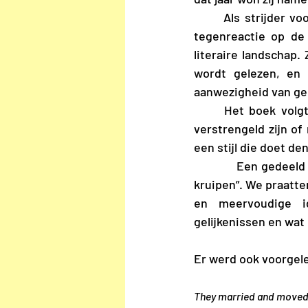
	Als strijder voor inclusie van schrijvers en kunstenaars van kleur, is haar roman een 
tegenreactie op de 
literaire landschap.
wordt gelezen, en a
aanwezigheid van ge
	Het boek volgt twaalf heel verschillende personages van kleur van wie de verhalen 
verstrengeld zijn of
een stijl die doet de
            Een gedeeld gevoel was “hoe leuk het is om in twaalf personen hun hoofd te mogen 
kruipen”. We praatte
en meervoudige id
gelijkenissen en wat
Er werd ook voorgel
They married and move