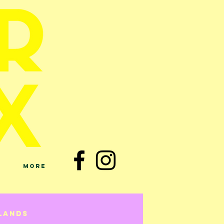
More
lands