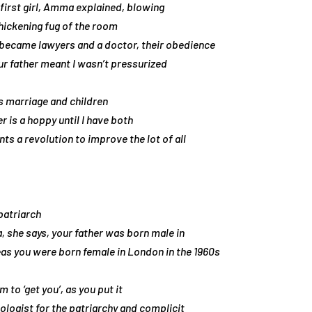
d first girl, Amma explained, blowing
hickening fug of the room
 became lawyers and a doctor, their obedience
ur father meant I wasn’t pressurized
is marriage and children
r is a hoppy until I have both
ts a revolution to improve the lot of all
patriarch
, she says, your father was born male in
as you were born female in London in the 1960s
m to ‘get you’, as you put it
ologist for the patriarchy and complicit      