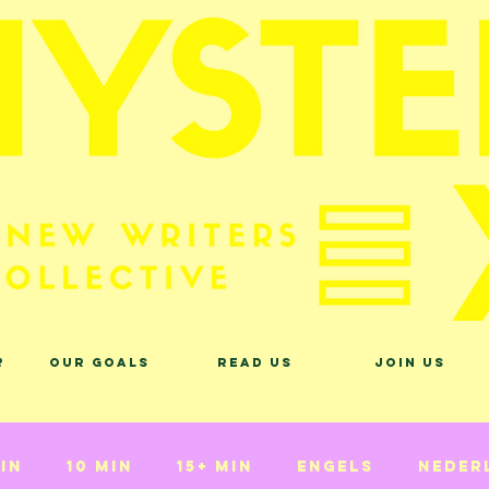
?
Our Goals
Read Us
Join Us
min
10 min
15+ min
Engels
Neder