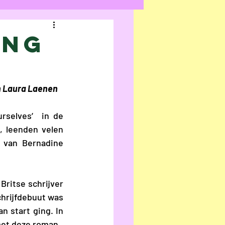
ecensie
ing
n Hacht
en Laura Laenen
an
Ilke Cop
rselves’  in de
, leenden velen 
 
van
Bernadine 
e Verraest
itse schrijver 
Frans
hrijfdebuut was 
 start ging. In 
 met deze roman.