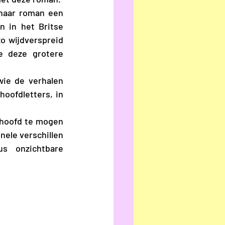
 in het Britse 
o wijdverspreid 
e deze grotere 
oofdletters, in 
ele verschillen 
s onzichtbare 
 