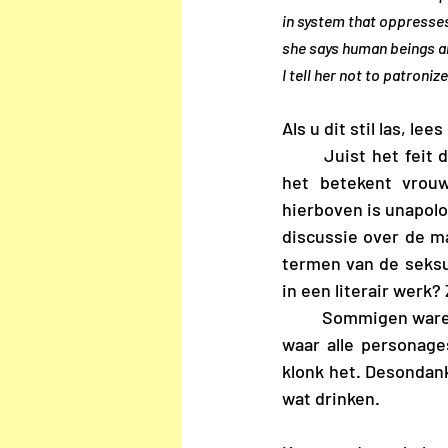
in system that oppresse
she says human beings 
I tell her not to patroniz
Als u dit stil las, l
	Juist het feit dat het boek diverse perspectieven biedt en niet dwingend is over wat 
het betekent vrouw
hierboven is unapolo
discussie over de ma
termen van de seksu
in een literair werk
	Sommigen waren ietwat teleurgesteld in het einde van het boek. Het laatste hoofdstuk, 
waar alle personages
klonk het. Desondan
wat drinken. 