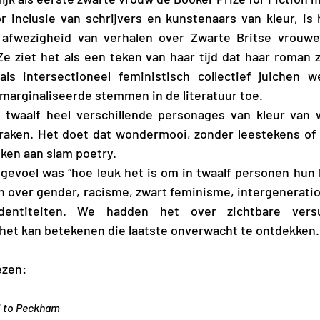
afwezigheid van verhalen over Zwarte Britse vrouwen
 Ze ziet het als een teken van haar tijd dat haar roman z
ls intersectioneel feministisch collectief juichen w
marginaliseerde stemmen in de literatuur toe.
 raken. Het doet dat wondermooi, zonder leestekens of h
nken aan slam poetry.
n over gender, racisme, zwart feminisme, intergeneration
entiteiten. We hadden het over zichtbare versu
 het kan betekenen die laatste onverwacht te ontdekken.
ezen:
d to Peckham