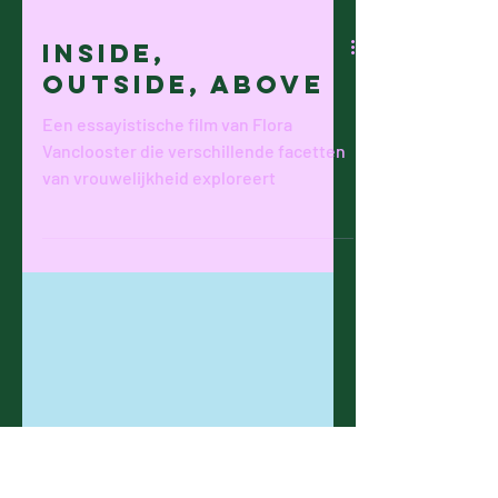
Inside,
outside, above
Een essayistische film van Flora
Vanclooster die verschillende facetten
van vrouwelijkheid exploreert