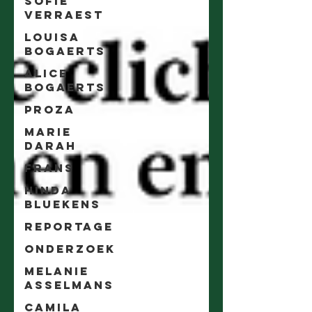
Sofie
Verraest
Louisa
Bogaerts
Alice
Bogaerts
Proza
Marie
Darah
Frans
Hinda
Bluekens
Reportage
Onderzoek
Melanie
Asselmans
Camila