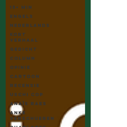
15+ min
Engels
Nederlands
Kort
Verhaal
Gedicht
Column
Opinie
Cartoon
Recensie
Uschi Cop
Anaïs Raes
Anke
Verschueren