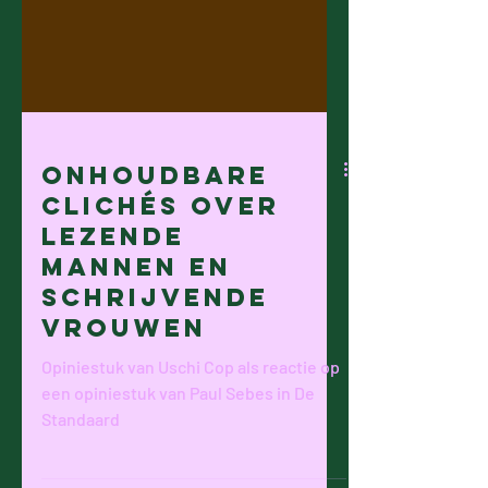
Onhoudbare
clichés over
lezende
mannen en
schrijvende
vrouwen
Opiniestuk van Uschi Cop als reactie op
een opiniestuk van Paul Sebes in De
Standaard