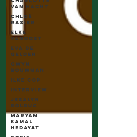
Charlotte
Van Hacht
Chloë
Rasier
Elke
Vanoost
Eva De
Gelder
Gwyn
Bouwman
Ilke Cop
Interview
Jesalyn
Bolduc
Maryam
Kamal
Hedayat