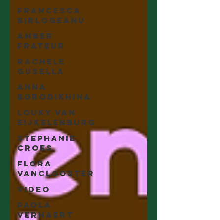
Francesca
Birlogeanu
Amber
Frateur
Rachele
Gusella
Anna
Borodikhina
Louky van
Eijkelenburg
Stephanie
Croes
Flora
Vanclooster
Video
Paola
Verhaert