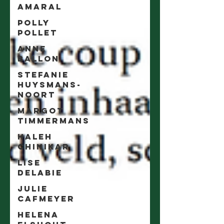
Amaral
Polly
Pollet
Anne
Ballon
Stefanie
Huysmans-
Noort
Margot
Timmermans
Haleh
Chinikar
Lise
Delabie
Julie
Cafmeyer
Helena