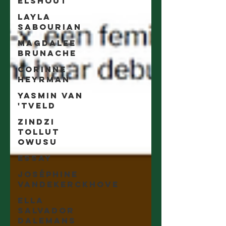
Elshout
Layla
Sabourian
Magdalee
Brunache
Corinne
Heyrman
Yasmin Van
'tveld
Zindzi
Tollut
Owusu
essay
Joséphine
Vandekerckhove
Ella
Salvador
Dalemans