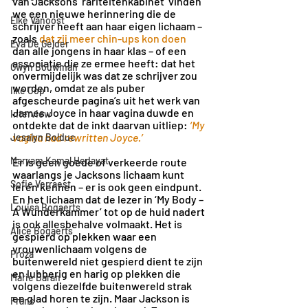
van Jacksons ‘rariteitenkabinet’ vinden 
we een nieuwe herinnering die de 
Elke Vanoost
schrijver heeft aan haar eigen lichaam
– 
zoals 
dat zij meer chin-ups kon doen
Eva De Gelder
dan alle jongens in haar klas – of een 
associatie die ze ermee heeft: dat het 
Gwyn Bouwman
onvermijdelijk was dat ze schrijver zou 
worden, omdat ze als puber 
Ilke Cop
afgescheurde pagina’s uit het werk van 
James Joyce in haar vagina duwde en 
Interview
ontdekte dat de inkt daarvan uitliep: 
‘My 
vagina had rewritten Joyce.’
Jesalyn Bolduc
Maryam Kamal Hedayat
Er is geen goede of verkeerde route 
waarlangs je Jacksons lichaam
kunt 
Sofie Verraest
leren kennen – er is ook geen eindpunt. 
En het lichaam dat de lezer in ‘My Body – 
Louisa Bogaerts
A Wunderkammer’ tot op de huid nadert 
is ook allesbehalve volmaakt. Het is 
Alice Bogaerts
gespierd op plekken waar een 
vrouwenlichaam volgens de 
Proza
buitenwereld niet gespierd dient te zijn 
en lubberig en harig op plekken die 
Marie Darah
volgens diezelfde buitenwereld strak 
en glad horen te zijn. Maar Jackson is 
Frans