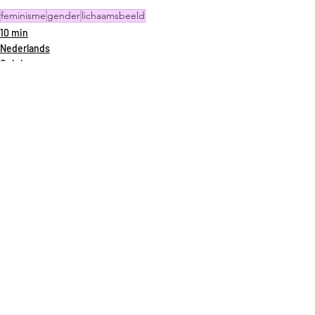
feminisme
gender
lichaamsbeeld
10 min
Nederlands
Opinie
Recente blogposts
Alles weergeven