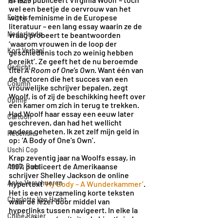
15+ min
wel een beetje de oervrouw van het 
witte feminisme in de Europese 
Engels
literatuur – een lang essay waarin ze de 
Nederlands
vraag probeert te beantwoorden 
‘waarom vrouwen in de loop der 
Kort Verhaal
geschiedenis toch zo weinig hebben 
bereikt’. Ze geeft het de nu beroemde 
Gedicht
titel 
A Room of One’s Own
. Want één van 
de factoren die het succes van een 
Column
vrouwelijke schrijver bepalen, zegt 
Woolf, is of zij de beschikking heeft over 
Opinie
een kamer om zich in terug te trekken. 
Had Woolf haar essay een eeuw later 
Cartoon
geschreven, dan had het wellicht 
anders geheten. Ik zet zelf mijn geld in 
Recensie
op: ‘A Body of One’s Own’.
Uschi Cop
Krap zeventig jaar na Woolfs essay, in 
1997, publiceert de Amerikaanse 
Anaïs Raes
schrijver Shelley Jackson de online 
Anke Verschueren
hypertext
‘My Body – A Wunderkammer’
. 
Het is een verzameling korte teksten 
Charlotte Van Hacht
waar de lezer door middel van 
hyperlinks tussen navigeert. In elke la 
Chloë Rasier