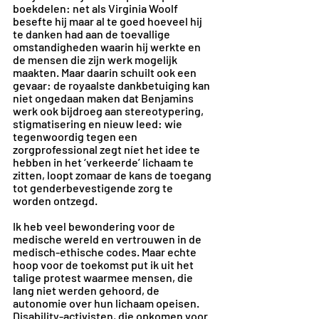
boekdelen: net als Virginia Woolf 
besefte hij maar al te goed hoeveel hij 
te danken had aan de toevallige 
omstandigheden waarin hij werkte en 
de mensen die zijn werk mogelijk 
maakten. Maar daarin schuilt ook een 
gevaar: de royaalste dankbetuiging kan 
niet ongedaan maken dat Benjamins 
werk ook bijdroeg aan stereotypering, 
stigmatisering en nieuw leed: wie 
tegenwoordig tegen een 
zorgprofessional zegt níet het idee te 
hebben in het ‘verkeerde’ lichaam te 
zitten, loopt zomaar de kans de toegang 
tot genderbevestigende zorg te 
worden ontzegd.
Ik heb veel bewondering voor de 
medische wereld en vertrouwen in de 
medisch-ethische codes. Maar echte 
hoop voor de toekomst put ik uit het 
talige protest waarmee mensen, die 
lang niet werden gehoord, de 
autonomie over hun lichaam opeisen. 
Disability-activisten, die opkomen voor 