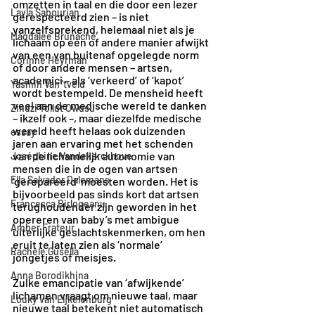
omzetten in taal en die door een lezer 
Layla Sabourian
gerespecteerd zien – is niet 
vanzelfsprekend, helemaal niet als je 
Magdalee Brunache
lichaam op één of andere manier afwijkt 
van een van buitenaf opgelegde norm 
Corinne Heyrman
of door andere mensen – artsen, 
academici – als ‘verkeerd’ of ‘kapot’ 
Yasmin Van 'tveld
wordt bestempeld. De mensheid heeft 
veel aan de medische wereld te danken 
Zindzi Tollut Owusu
– ikzelf ook –, maar diezelfde medische 
wereld heeft helaas ook duizenden 
essay
jaren aan ervaring met het schenden 
van de lichamelijk autonomie van 
Joséphine Vandekerckhove
mensen die in de ogen van artsen 
Ella Salvador Dalemans
‘gerepareerd’ moesten worden. Het is 
bijvoorbeeld pas sinds kort dat artsen 
Francesca Birlogeanu
terughoudender zijn geworden in het 
opereren van baby’s met ambigue 
Amber Frateur
uiterlijke geslachtskenmerken, om hen 
eruit te laten zien als ‘normale’ 
Rachele Gusella
jongetjes of meisjes.
Anna Borodikhina
Zulke emancipatie van ‘afwijkende’ 
lichamen vraagt om nieuwe taal, maar 
Louky van Eijkelenburg
nieuwe taal betekent niet automatisch 