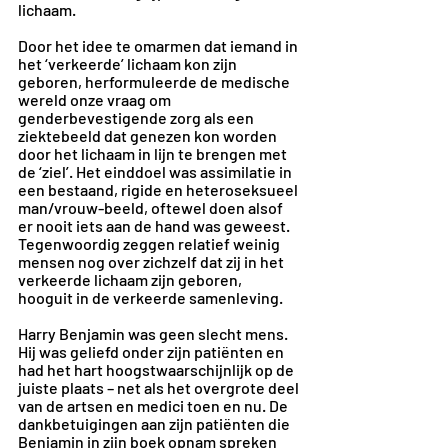
lichaam.
Door het idee te omarmen dat iemand in 
het ‘verkeerde’ lichaam kon zijn 
geboren, herformuleerde de medische 
wereld onze vraag om 
genderbevestigende zorg als een 
ziektebeeld dat genezen kon worden 
door het lichaam in lijn te brengen met 
de ‘ziel’. Het einddoel was assimilatie in 
een bestaand, rigide en heteroseksueel 
man/vrouw-beeld, oftewel doen alsof 
er nooit iets aan de hand was geweest. 
Tegenwoordig zeggen relatief weinig 
mensen nog over zichzelf dat zij in het 
verkeerde lichaam zijn geboren, 
hooguit in de verkeerde samenleving.
Harry Benjamin was geen slecht mens. 
Hij was geliefd onder zijn patiënten en 
had het hart hoogstwaarschijnlijk op de 
juiste plaats – net als het overgrote deel 
van de artsen en medici toen en nu. De 
dankbetuigingen aan zijn patiënten die 
Benjamin in zijn boek opnam spreken 