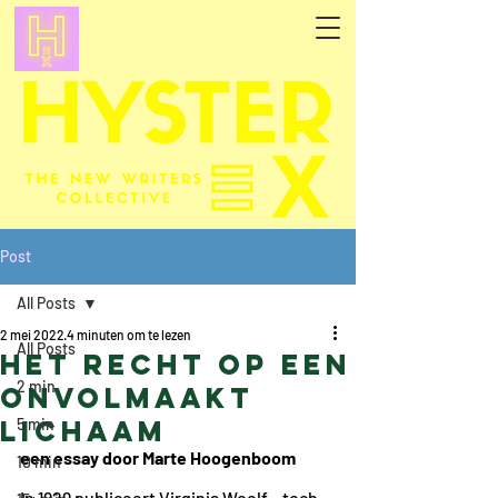
Post
All Posts
2 mei 2022
4 minuten om te lezen
All Posts
Het recht op een
2 min
onvolmaakt
lichaam
5 min
een essay door Marte Hoogenboom
10 min
In 1929 publiceert Virginia Woolf – toch 