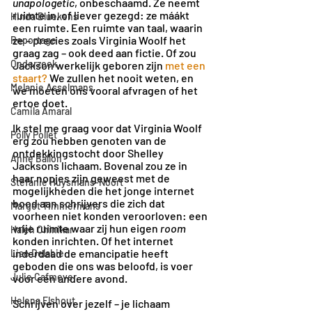
unapologetic
, onbeschaamd. Ze neemt 
ruimte in, of liever gezegd: ze máákt 
Hinda Bluekens
een ruimte. Een ruimte van taal, waarin 
ze – precies zoals Virginia Woolf het 
Reportage
graag zag – ook deed aan fictie. Of zou 
Onderzoek
Jackson werkelijk geboren zijn 
met een 
staart
?
 We zullen het nooit weten, en 
Melanie Asselmans
we moeten ons vooral afvragen of het 
ertoe doet.
Camila Amaral
Ik stel me graag voor dat Virginia Woolf 
Polly Pollet
erg zou hebben genoten van de 
ontdekkingstocht door Shelley 
Anne Ballon
Jacksons lichaam. Bovenal zou ze in 
haar nopjes zijn geweest met de 
Stefanie Huysmans-Noort
mogelijkheden die het jonge internet 
bood aan schrijvers die zich dat 
Margot Timmermans
voorheen niet konden veroorloven: een 
vrije ruimte waar zij hun eigen 
room
Haleh Chinikar
konden inrichten. Of het internet 
inderdaad de emancipatie heeft 
Lise Delabie
geboden die ons was beloofd, is voer 
Julie Cafmeyer
voor een andere avond.
Helena Elshout
Schrijven over jezelf – je lichaam 