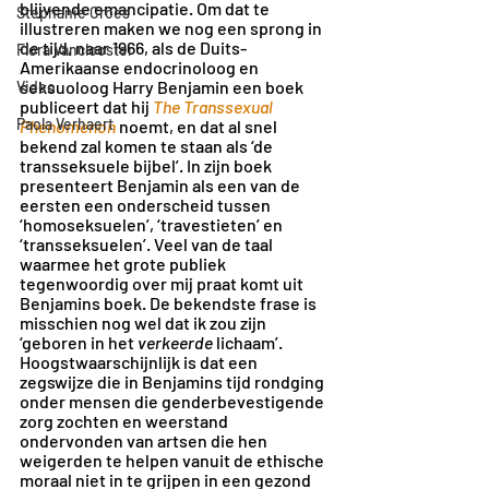
blijvende emancipatie. Om dat te 
Stephanie Croes
illustreren maken we nog een sprong in 
de tijd, naar 1966, als de Duits-
Flora Vanclooster
Amerikaanse endocrinoloog en 
seksuoloog Harry Benjamin een boek 
Video
publiceert dat hij 
The Transsexual 
Paola Verhaert
Phenomenon
noemt, en dat al snel 
bekend zal komen te staan als ‘de 
transseksuele bijbel’. In zijn boek 
presenteert Benjamin als een van de 
eersten een onderscheid tussen 
‘homoseksuelen’, ‘travestieten’ en 
‘transseksuelen’. Veel van de taal 
waarmee het grote publiek 
tegenwoordig over mij praat komt uit 
Benjamins boek. De bekendste frase is 
misschien nog wel dat ik zou zijn 
‘geboren in het 
verkeerde
 lichaam’. 
Hoogstwaarschijnlijk is dat een 
zegswijze die in Benjamins tijd rondging 
onder mensen die genderbevestigende 
zorg zochten en weerstand 
ondervonden van artsen die hen 
weigerden te helpen vanuit de ethische 
moraal niet in te grijpen in een gezond 