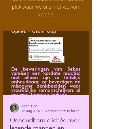
plek waar we ons niet welkom
voelen.
Uschi Cop
26 aug 2025
3 minuten om te lezen
Onhoudbare clichés over
lezende mannen en