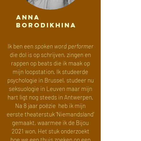
Anna
Borodikhina
Ik ben een
spoken word performer
die dol is op schrijven, zingen en
rappen op beats die ik maak op
mijn loopstation. Ik studeerde
psychologie in Brussel, studeer nu
seksuologie in Leuven maar mijn
hart ligt nog steeds in Antwerpen.
Na 8 jaar poëzie heb ik mijn
eerste theaterstuk 'Niemandsland'
gemaakt, waarmee ik de Bijou
2021 won. Het stuk onderzoekt
hoe we een thuis zoeken op een