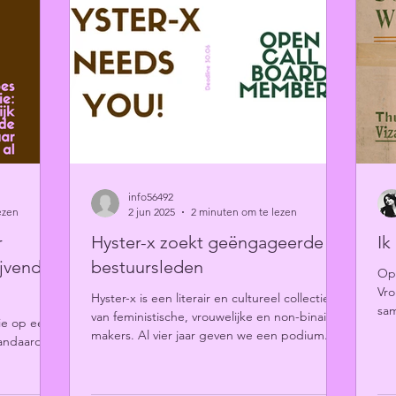
info56492
ezen
2 jun 2025
2 minuten om te lezen
r
Hyster-x zoekt geëngageerde
Ik
ijvende
bestuursleden
Op 
Vro
Hyster-x is een literair en cultureel collectief
sa
van feministische, vrouwelijke en non-binaire
ie op een
lit
makers. Al vier jaar geven we een podium...
tandaard