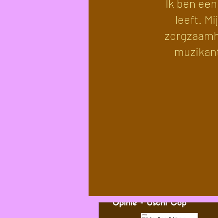
Ik ben een
leeft. M
zorgzaamhe
muzikant