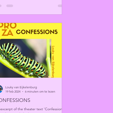
Louky van Eijkelenburg
19 feb 2024
6 minuten om te lezen
ONFESSIONS
excerpt of the theater text 'Confessions'