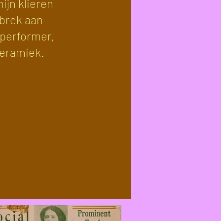
ijn klieren
ebrek aan
 performer,
keramiek.