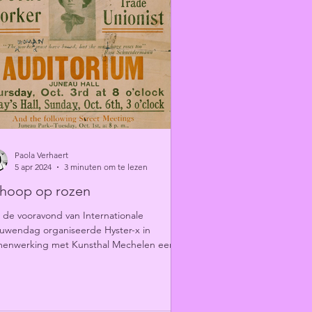
Paola Verhaert
5 apr 2024
3 minuten om te lezen
 hoop op rozen
de vooravond van Internationale
uwendag organiseerde Hyster-x in
menwerking met Kunsthal Mechelen een
erair programma over...