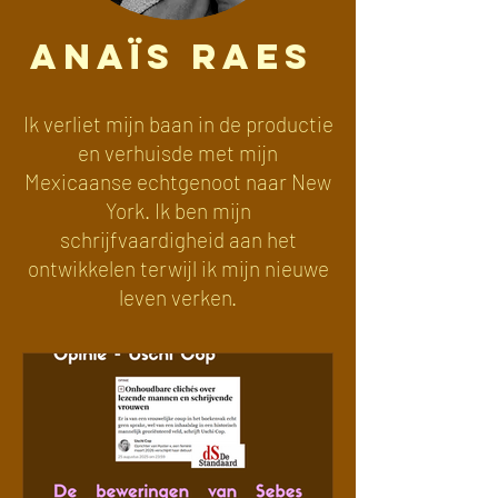
Anaïs Raes
Ik verliet mijn baan in de productie
en verhuisde met mijn
Mexicaanse echtgenoot naar New
York. Ik ben mijn
schrijfvaardigheid aan het
ontwikkelen terwijl ik mijn nieuwe
leven verken.