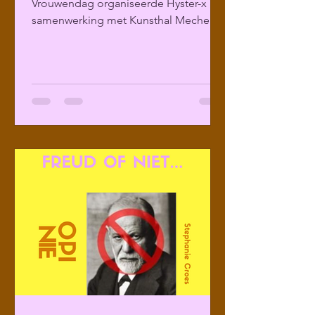
Vrouwendag organiseerde Hyster-x in
samenwerking met Kunsthal Mechelen
een literair programma over...