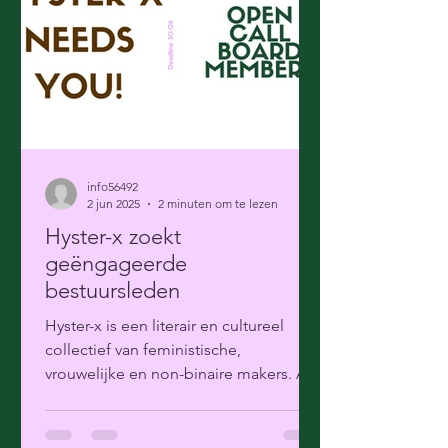
info56492
2 jun 2025
2 minuten om te lezen
Hyster-x zoekt
geëngageerde
bestuursleden
Hyster-x is een literair en cultureel
collectief van feministische,
vrouwelijke en non-binaire makers. Al
vier jaar geven we een podium...