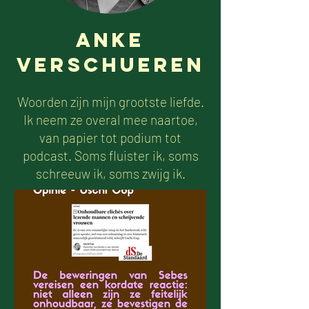
Anke
Verschueren
Woorden zijn mijn grootste liefde.
Ik neem ze overal mee naartoe,
van papier tot podium tot
podcast. Soms fluister ik, soms
schreeuw ik, soms zwijg ik.