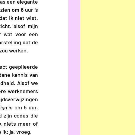
as een elegante 
ien om 6 uur ’s 
at ik niet wist. 
ht, alsof mijn 
r wat voor een 
stelling dat de 
 zou werken. 
ct geëpileerde 
ane kennis van 
dheid. Alsof we 
ere werknemers 
jdsverwijzingen 
ign in
 om 5 uur, 
 zijn codes die 
k niets meer of 
k: ja, vroeg. 