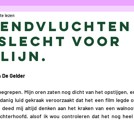
te lezen
icht
Column
Opinie
Cartoon
R
endvluchten
 slecht voor
aes
Anke Verschueren
Charlotte Va
lijn.
 Vanoost
Eva De Gelder
Gwyn Bouwm
a De Gelder
 Bolduc
Maryam Kamal Hedayat
Sofi
begrepen. Mijn oren zaten nog dicht van het opstijgen, e
nig luid gekraak veroorzaakt dat het een film legde ov
id deed mij altijd denken aan het kraken van een walnoot,
lice Bogaerts
Proza
Marie Darah
chterhoofd, alsof ik wou controleren dat het nog heel 