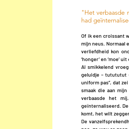
"Het verbaasde mi
had geïnternalise
Of ik een croissant 
mijn neus. Normaal ee
verliefdheid kon on
‘honger’ en ‘moe’ uit
Al smikkelend vroeg
geluidje – tutututut
uniform pas”, dat ze
smaak die aan mijn 
verbaasde het mij,
geïnternaliseerd. De
komt, het wilt zeggen
De vanzelfsprekendh