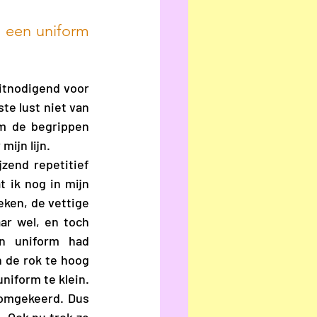
n een uniform 
itnodigend voor 
te lust niet van 
m de begrippen 
ijn lijn. 
end repetitief 
 ik nog in mijn 
ken, de vettige 
r wel, en toch 
n uniform had 
 de rok te hoog 
niform te klein. 
omgekeerd. Dus 