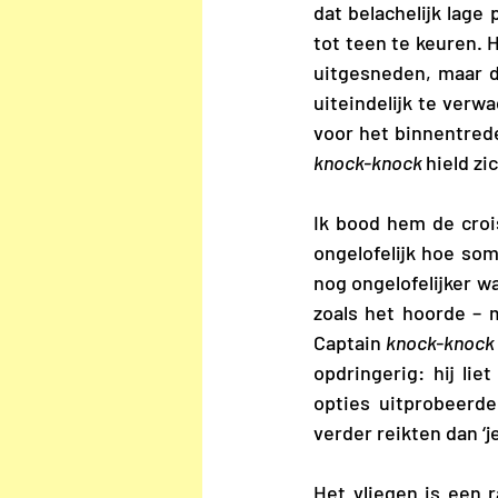
dat belachelijk lage 
tot teen te keuren. 
uitgesneden, maar d
uiteindelijk te verw
knock-knock 
hield zi
Ik bood hem de crois
ongelofelijk hoe so
nog ongelofelijker wa
zoals het hoorde – 
Captain 
knock-knock
opdringerig: hij li
opties uitprobeerde
verder reikten dan ‘je
Het vliegen is een 