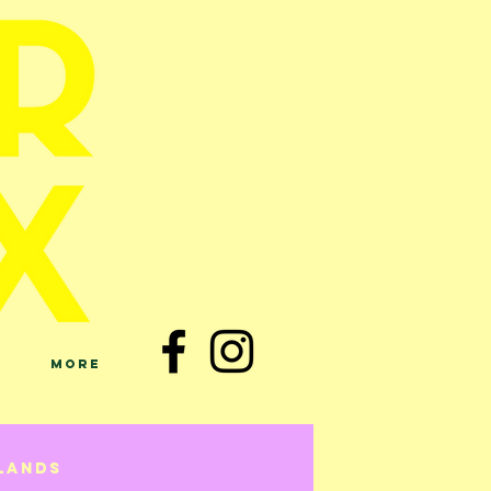
More
lands