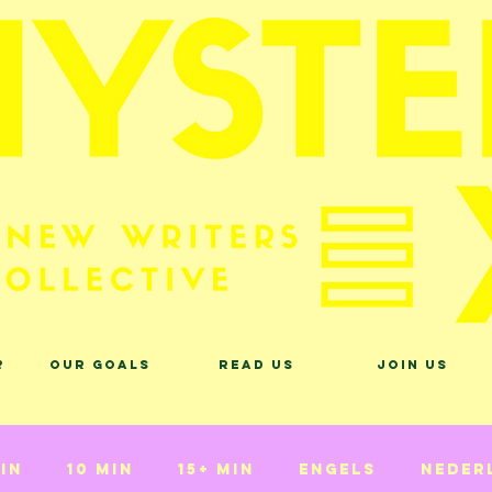
?
Our Goals
Read Us
Join Us
min
10 min
15+ min
Engels
Neder