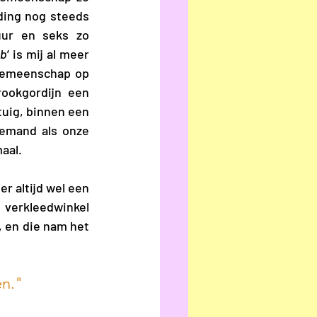
ding nog steeds 
ur en seks zo 
ub
’ is mij al meer 
gemeenschap op 
ookgordijn een 
uig, binnen een 
iemand als onze 
aal. 
r altijd wel een 
 verkleedwinkel 
, en die nam het 
en."