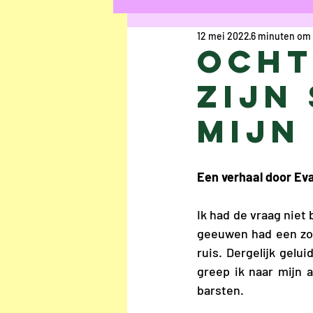
12 mei 2022
6 minuten om 
Kort Verhaal
Ged
Ocht
zijn
Uschi Cop
Anaïs R
mijn 
Chloë Rasier
Elke
Een verhaal door Ev
Interview
Jesalyn
Ik had de vraag niet 
geeuwen had een zoda
ruis. Dergelijk gelu
Louisa Bogaerts
A
greep ik naar mijn a
barsten. 