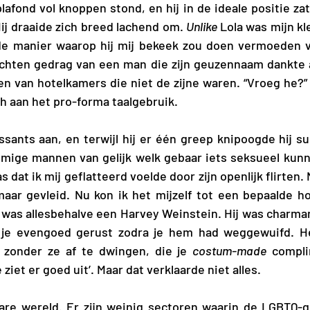
plafond vol knoppen stond, en hij in de ideale positie za
Hij draaide zich breed lachend om. 
Unlike 
Lola was mijn kle
e manier waarop hij mij bekeek zou doen vermoeden va
achten gedrag van een man die zijn geuzennaam dankte a
ch aan het pro-forma taalgebruik.
sants aan, en terwijl hij er één greep knipoogde hij sug
mmige mannen van gelijk welk gebaar iets seksueel kunn
s dat ik mij geflatteerd voelde door zijn openlijk flirten. 
maar gevleid. Nu kon ik het mijzelf tot een bepaalde h
 was allesbehalve een Harvey Weinstein. Hij was charmant
et je evengoed gerust zodra je hem had weggewuifd. Het
 zonder ze af te dwingen, die je 
costum-made
 compli
 ziet er goed uit’. Maar dat verklaarde niet alles. 
rare wereld. Er zijn weinig sectoren waarin de LGBTQ-