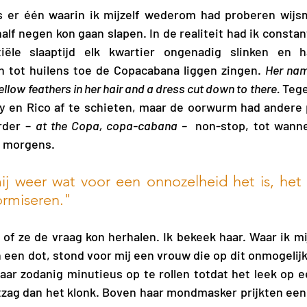
 er één waarin ik mijzelf wederom had proberen wijsma
lf negen kon gaan slapen. In de realiteit had ik constant
iële slaaptijd elk kwartier ongenadig slinken en 
n tot huilens toe de Copacabana liggen zingen. 
Her nam
ellow feathers in her hair and a dress cut down to there. 
Tege
ny en Rico af te schieten, maar de oorwurm had andere 
rder – 
at the Copa, copa-cabana –  
non-stop, tot wanne
s morgens. 
mij weer wat voor een onnozelheid het is, het 
ormiseren."
 of ze de vraag kon herhalen. Ik bekeek haar. Waar ik mi
een dot, stond voor mij een vrouw die op dit onmogelijk
r zodanig minutieus op te rollen totdat het leek op ee
itzag dan het klonk. Boven haar mondmasker prijkten een 