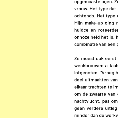
opgemaakte ogen. Ze 
vrouw. Het type dat 
ochtends. Het type da
Mijn make-up ging n
huidcellen roteerde
onnozelheid het is, 
combinatie van een p
Ze moest ook eerst 
wenkbrauwen al lach
lotgenoten. “Vroeg h
deel uitmaakten van
elkaar trachten te i
om de zwaarte van o
nachtvlucht, pas om
geen verdere uitleg 
minder dan de werkvl