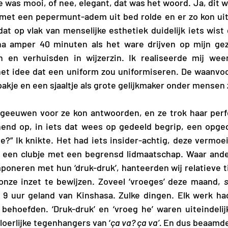
was mooi, of nee, elegant, dat was het woord. Ja, dit w
met een pepermunt-adem uit bed rolde en er zo kon uitz
t op vlak van menselijke esthetiek duidelijk iets wist d
a amper 40 minuten als het ware drijven op mijn gezic
n en verhuisden in wijzerzin. Ik realiseerde mij wee
het idee dat een uniform zou uniformiseren. De waanvoor
akje en een sjaaltje als grote gelijkmaker onder mensen
geeuwen voor ze kon antwoorden, en ze trok haar perfe
end op, in iets dat wees op gedeeld begrip, een opged
e?” Ik knikte. Het had iets insider-achtig, deze vermoei
 een clubje met een begrensd lidmaatschap. Waar and
mponeren met hun ‘druk-druk’, hanteerden wij relatieve ti
nze inzet te bewijzen. Zoveel ‘vroeges’ deze maand, 
s
 9 uur geland van Kinshasa. Zulke dingen. Elk werk had
behoefden. ‘Druk-druk’ en ‘vroeg he’ waren uiteindelij
oerlijke tegenhangers van ‘
ça va? ça va’. 
En dus beaamde i