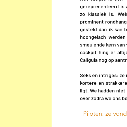
gerepresenteerd is a
zo klassiek is. We
prominent rondhangt 
gesteld dan ik kan 
hoongelach werden 
smeulende kern van w
cockpit hing er alt
Caligula nog op aant
Seks en intriges: ze 
kortere en strakkere
ligt. We hadden niet 
over zodra we ons be
"Piloten: ze vond