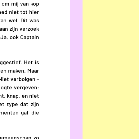
t om mij van kop 
ed niet tot hier 
n wel. Dit was 
an zijn verzoek 
voor het binnentreden van hotelkamers die niet de zijne waren. “Vroeg he?” Ja, ook Captain 
gestief. Het is 
en maken. Maar 
Niet verbolgen – 
oogte vergeven: 
, knap, en niet 
 type dat zijn 
menten gaf die 
gemeenschap zo 