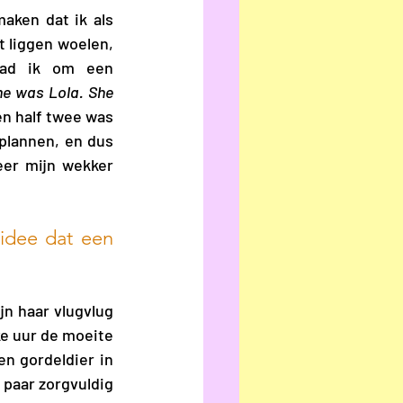
ken dat ik als 
 liggen woelen, 
had ik om een 
e was Lola. She 
n half twee was 
plannen, en dus 
er mijn wekker 
idee dat een 
jn haar vlugvlug 
e uur de moeite 
n gordeldier in 
paar zorgvuldig 