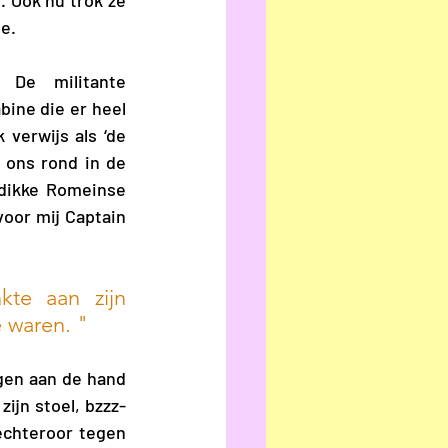
 Ook nu trok ze 
e. 
 De militante 
ine die er heel 
verwijs als ‘de 
j ons rond in de 
dikke Romeinse 
keizer toewuifde met palmbladeren. En in een soortgelijke benaming zat nu voor mij Captain 
te aan zijn 
e waren. "
gen aan de hand 
zijn stoel, bzzz-
echteroor tegen 