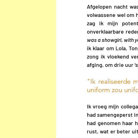
Afgelopen nacht was
volwassene wel om ha
zag ik mijn potent
onverklaarbare rede
was a showgirl, with y
ik klaar om Lola, To
zong ik vloekend ve
afging, om drie uur ’
"Ik realiseerde 
uniform zou unif
Ik vroeg mijn collega
had samengeperst in 
had genomen haar haa
rust, wat er beter u