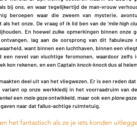
ls bij ons, en waar tegelijkertijd de man-vrouw verhou
inig beroepen waar die zweem van mysterie, avontu
als het onze. De vraag of ik lid ben van de ‘
mile high cl
bijhouden. En hoewel zulke opmerkingen binnen onze 
ontvangen, lag aan de oorsprong van dit fabuleuze r
aarheid, want binnen een luchthaven, binnen een vliegt
ijd een nevel van vluchtige feromonen, waardoor zelfs 
rek kon rekenen, en een Captain 
knock-knock 
dus al helem
maakten deel uit van het vliegwezen. Er is een reden dat e
 variant op onze werkkledij in het voorraadruim van de
enkel een 
male gaze 
ontwikkeld, maar ook een 
plane gaze
gaven naar dat fallus-achtige ruimtetuig. 
en het fantastisch als ze je iets konden uitlegg