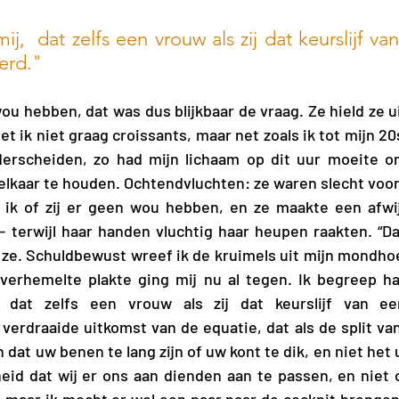
j,  dat zelfs een vrouw als zij dat keurslijf va
erd."
wou hebben, dat was dus blijkbaar de vraag. Ze hield ze u
t ik niet graag croissants, maar net zoals ik tot mijn 20s
derscheiden, zo had mijn lichaam op dit uur moeite o
 elkaar te houden. Ochtendvluchten: ze waren slecht voor m
 ik of zij er geen wou hebben, en ze maakte een afwijz
 – terwijl haar handen vluchtig haar heupen raakten. “Dat
i ze. Schuldbewust wreef ik de kruimels uit mijn mondhoe
verhemelte plakte ging mij nu al tegen. Ik begreep haa
 dat zelfs een vrouw als zij dat keurslijf van ee
 verdraaide uitkomst van de equatie, dat als de split van
 dat uw benen te lang zijn of uw kont te dik, en niet het u
eid dat wij er ons aan dienden aan te passen, en niet 