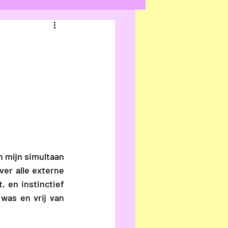
ecensie
n Hacht
an
Ilke Cop
e Verraest
n mijn simultaan 
er alle externe 
 en instinctief 
Frans
was en vrij van 