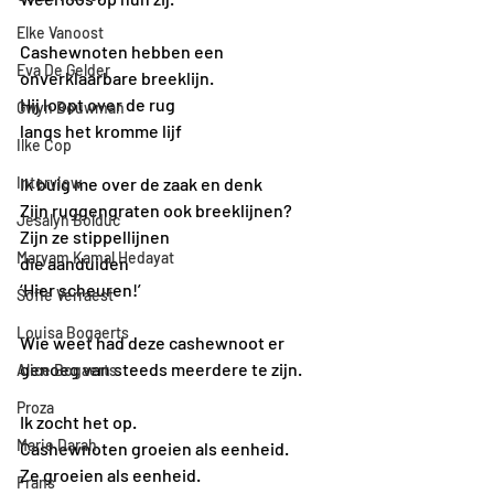
Elke Vanoost
Cashewnoten hebben een 
Eva De Gelder
onverklaarbare breeklijn.
Hij loopt over de rug
Gwyn Bouwman
langs het kromme lijf
Ilke Cop
Interview
Ik buig me over de zaak en denk
Zijn ruggengraten ook breeklijnen? 
Jesalyn Bolduc
Zijn ze stippellijnen 
Maryam Kamal Hedayat
die aanduiden
‘Hier scheuren!’
Sofie Verraest
Louisa Bogaerts
Wie weet had deze cashewnoot er 
genoeg van steeds meerdere te zijn.
Alice Bogaerts
Proza
Ik zocht het op.
Marie Darah
Cashewnoten groeien als eenheid.
Ze groeien als eenheid.
Frans