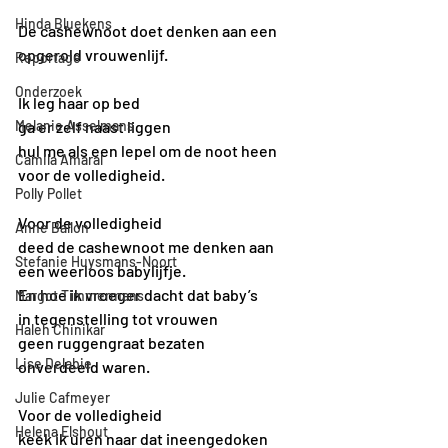
Hinda Bluekens
De cashewnoot doet denken aan een 
opgerold vrouwenlijf.
Reportage
Onderzoek
Ik leg haar op bed
Melanie Asselmans
ga er zelf naast liggen
hul me als een lepel om de noot heen
Camila Amaral
voor de volledigheid.
Polly Pollet
Voor de volledigheid 
Anne Ballon
deed de cashewnoot me denken aan 
Stefanie Huysmans-Noort
een weerloos babylijfje.
En hoe ik vroeger dacht dat baby’s 
Margot Timmermans
in tegenstelling tot vrouwen
Haleh Chinikar
geen ruggengraat bezaten
Lise Delabie
onverdeeld waren.
Julie Cafmeyer
Voor de volledigheid 
Helena Elshout
keek ik uren naar dat ineengedoken 