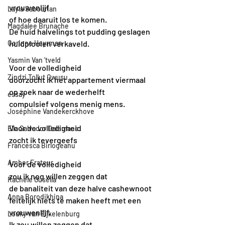
vrouwenlijf
Layla Sabourian
of hoe daaruit los te komen.
Magdalee Brunache
De huid halvelings tot pudding geslagen
Corinne Heyrman
huidplooien verkaveld.
Yasmin Van 'tveld
Voor de volledigheid
Zindzi Tollut Owusu
doorzocht ik het appartement viermaal 
op zoek naar de wederhelft
essay
compulsief volgens menig mens.
Joséphine Vandekerckhove
Voor de volledigheid
Ella Salvador Dalemans
zocht ik tevergeefs
Francesca Birlogeanu
Amber Frateur
Voor de volledigheid 
zou ik nog willen zeggen dat 
Rachele Gusella
de banaliteit van deze halve cashewnoot
Anna Borodikhina
feitelijk niets te maken heeft met een 
vrouwenlijf.
Louky van Eijkelenburg
Ik zou willen zeggen dat 