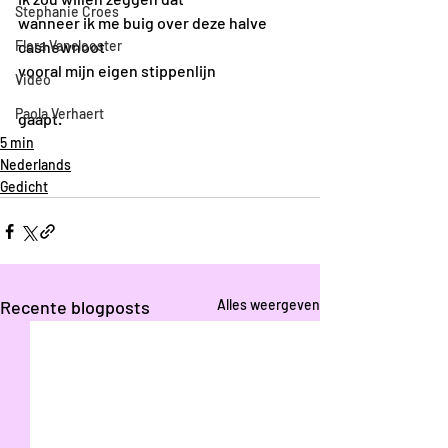
Stephanie Croes
wanneer ik me buig over deze halve 
Flora Vanclooster
cashewnoot
vooral mijn eigen stippenlijn 
Video
Paola Verhaert
gaapt.
5 min
Nederlands
Gedicht
Recente blogposts
Alles weergeven