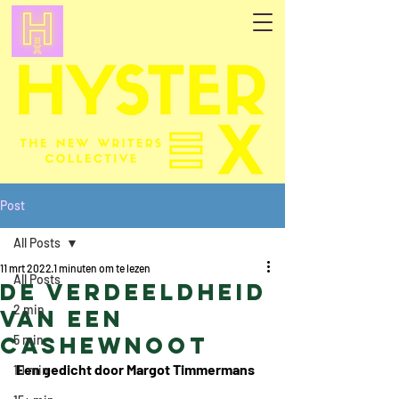
Post
All Posts
11 mrt 2022
1 minuten om te lezen
All Posts
De verdeeldheid
2 min
van een
cashewnoot
5 min
Een gedicht door Margot Timmermans
10 min