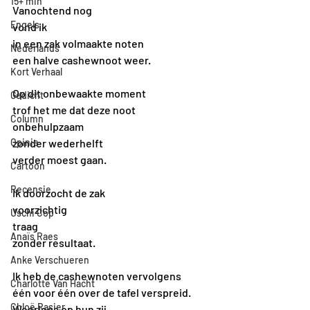
15+ min
Vanochtend nog
Engels
vond ik 
in een zak volmaakte noten
Nederlands
een halve cashewnoot weer.
Kort Verhaal
Op dit onbewaakte moment 
Gedicht
trof het me dat deze noot 
Column
onbehulpzaam 
Opinie
zonder wederhelft 
verder moest gaan.
Cartoon
Recensie
Ik doorzocht de zak
voorzichtig
Uschi Cop
traag
Anaïs Raes
zonder resultaat.
Anke Verschueren
Ik heb de cashewnoten vervolgens 
Charlotte Van Hacht
één voor één over de tafel verspreid.
Chloë Rasier
Weerloos op hun zij.