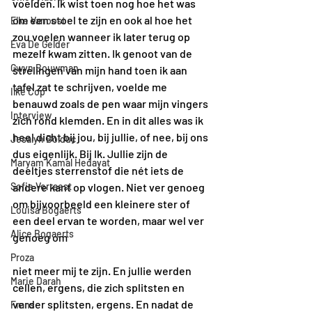
voelden. Ik wist toen nog hoe het was 
om een stoel te zijn en ook al hoe het 
Elke Vanoost
zou voelen wanneer ik later terug op 
Eva De Gelder
mezelf kwam zitten. Ik genoot van de 
Gwyn Bouwman
strelingen van mijn hand toen ik aan 
tafel zat te schrijven, voelde me 
Ilke Cop
benauwd zoals de pen waar mijn vingers 
Interview
zich rond klemden. En in dit alles was ik 
heel dicht bij jou, bij jullie, of nee, bij ons 
Jesalyn Bolduc
dus eigenlijk. Bij Ik. Jullie zijn de 
Maryam Kamal Hedayat
deeltjes sterrenstof die nét iets de 
Sofie Verraest
andere kant op vlogen. Niet ver genoeg 
om bijvoorbeeld een kleinere ster of 
Louisa Bogaerts
een deel ervan te worden, maar wel ver 
Alice Bogaerts
genoeg om 
Proza
niet meer mij te zijn. En jullie werden 
Marie Darah
cellen, ergens, die zich splitsten en 
verder splitsten, ergens. En nadat de 
Frans