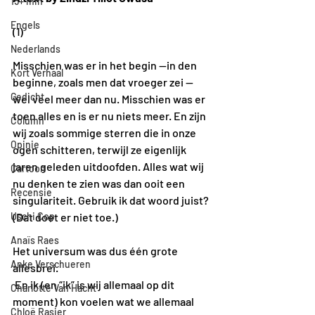
15+ min
Engels
(1)
Nederlands
Misschien was er in het begin —in den 
Kort Verhaal
beginne, zoals men dat vroeger zei — 
Gedicht
wel veel meer dan nu. Misschien was er 
toen alles en is er nu niets meer. En zijn 
Column
wij zoals sommige sterren die in onze 
Opinie
ogen schitteren, terwijl ze eigenlijk 
jaren geleden uitdoofden. Alles wat wij 
Cartoon
nu denken te zien was dan ooit een 
Recensie
singulariteit. Gebruik ik dat woord juist? 
Uschi Cop
(Dat doet er niet toe.) 
Anaïs Raes
Het universum was dus één grote 
Anke Verschueren
allesbrei. 
 En ik (en “ik” is wij allemaal op dit 
Charlotte Van Hacht
moment) kon voelen wat we allemaal 
Chloë Rasier