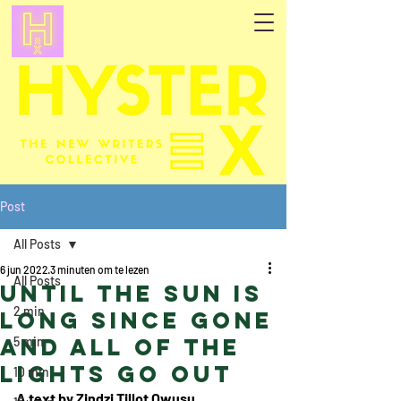
Post
All Posts
6 jun 2022
3 minuten om te lezen
All Posts
Until the sun is
2 min
long since gone
and all of the
5 min
lights go out
10 min
A text by Zindzi Tillot Owusu