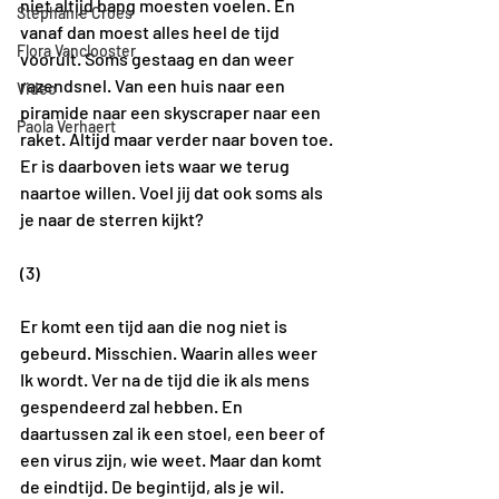
niet altijd bang moesten voelen. En 
Stephanie Croes
vanaf dan moest alles heel de tijd 
Flora Vanclooster
vooruit. Soms gestaag en dan weer 
razendsnel. Van een huis naar een 
Video
piramide naar een skyscraper naar een 
Paola Verhaert
raket. Altijd maar verder naar boven toe. 
Er is daarboven iets waar we terug 
naartoe willen. Voel jij dat ook soms als 
je naar de sterren kijkt? 
(3) 
Er komt een tijd aan die nog niet is 
gebeurd. Misschien. Waarin alles weer 
Ik wordt. Ver na de tijd die ik als mens 
gespendeerd zal hebben. En 
daartussen zal ik een stoel, een beer of 
een virus zijn, wie weet. Maar dan komt 
de eindtijd. De begintijd, als je wil. 