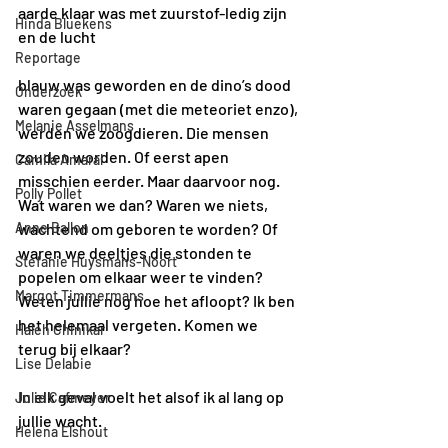
aarde klaar was met zuurstof-ledig zijn 
Hinda Bluekens
en de lucht 
Reportage
blauw was geworden en de dino’s dood 
Onderzoek
waren gegaan (met die meteoriet enzo), 
Melanie Asselmans
werden we zoogdieren. Die mensen 
zouden worden. Of eerst apen 
Camila Amaral
misschien eerder. Maar daarvoor nog. 
Polly Pollet
Wat waren we dan? Waren we niets, 
Anne Ballon
wachtend om geboren te worden? Of 
waren we deeltjes die stonden te 
Stefanie Huysmans-Noort
popelen om elkaar weer te vinden? 
Margot Timmermans
Weten jullie nog hoe het afloopt? Ik ben 
het helemaal vergeten. Komen we 
Haleh Chinikar
terug bij elkaar? 
Lise Delabie
In elk geval voelt het alsof ik al lang op 
Julie Cafmeyer
jullie wacht. 
Helena Elshout