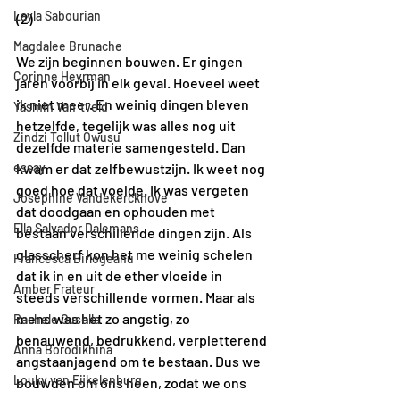
Layla Sabourian
(2) 
Magdalee Brunache
We zijn beginnen bouwen. Er gingen 
Corinne Heyrman
jaren voorbij in elk geval. Hoeveel weet 
ik niet meer. En weinig dingen bleven 
Yasmin Van 'tveld
hetzelfde, tegelijk was alles nog uit 
Zindzi Tollut Owusu
dezelfde materie samengesteld. Dan 
essay
kwam er dat zelfbewustzijn. Ik weet nog 
goed hoe dat voelde. Ik was vergeten 
Joséphine Vandekerckhove
dat doodgaan en ophouden met 
Ella Salvador Dalemans
bestaan verschillende dingen zijn. Als 
glasscherf kon het me weinig schelen 
Francesca Birlogeanu
dat ik in en uit de ether vloeide in 
Amber Frateur
steeds verschillende vormen. Maar als 
mens was het zo angstig, zo 
Rachele Gusella
benauwend, bedrukkend, verpletterend 
Anna Borodikhina
angstaanjagend om te bestaan. Dus we 
Louky van Eijkelenburg
bouwden om ons heen, zodat we ons 