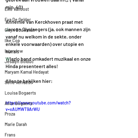
min. 40)
Elke Vanoost
Eva De Gelder
Annemie Van Kerckhoven praat met 
J
eroen Olyslaegers (ja, ook mannen zijn 
Gwyn Bouwman
vanaf nu welkom in de sekte, onder 
Ilke Cop
enkele voorwaarden) over utopie en 
Interview
kunst.
W
lazlo band omkadert muzikaal en onze 
Jesalyn Bolduc
Hinda presenteert alles! 
Maryam Kamal Hedayat
Alles te bekijken hier:
Sofie Verraest
Louisa Bogaerts
https://www.youtube.com/watch?
Alice Bogaerts
v=xAUMWT9ArWU
Proza
Marie Darah
Frans