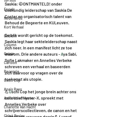
15+ min
Saskia: 🧥ONTMANTELD! onder 
Engels
deskundig leiderschap van Saskia De 
Coster en organisatorisch talent van 
Nederlands
Behoud de Begeerte en KULeuven.
Kort Verhaal
De blik wordt gericht op de toekomst. 
Gedicht
Saskia legt haar sekteleiderschap naast 
Column
zich neer. In een manifest licht ze toe 
Opinie
waarom. Drie andere auteurs - 
A
ya Sabi, 
Sofie Lakmaker en Annelies Verbeke 
Cartoon
schreven een verhaal en baseerden 
Recensie
zich daarvoor op vragen over de 
toekomst als utopie.
Uschi Cop
Anaïs Raes
💪
U
schi Cop het jonge brein achter ons 
collectief Hyster-X, spreekt met 
Anke Verschueren
Annelies Verbeke over 
Charlotte Van Hacht
schrijverscollectieven, de canon en het 
Chloë Rasier
gebrek aan vrouwen daarin💪 ( vanaf 