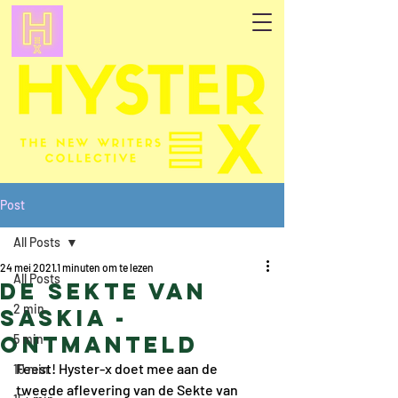
Post
All Posts
24 mei 2021
1 minuten om te lezen
All Posts
De Sekte van
2 min
Saskia -
Ontmanteld
5 min
Feest! Hyster-x doet mee aan de 
10 min
tweede aflevering van de Sekte van 