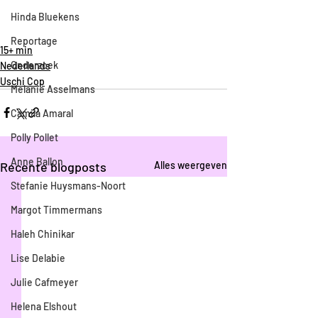
Hinda Bluekens
Reportage
15+ min
Onderzoek
Nederlands
Uschi Cop
Melanie Asselmans
Camila Amaral
Polly Pollet
Anne Ballon
Recente blogposts
Alles weergeven
Stefanie Huysmans-Noort
Margot Timmermans
Haleh Chinikar
Lise Delabie
Julie Cafmeyer
Helena Elshout