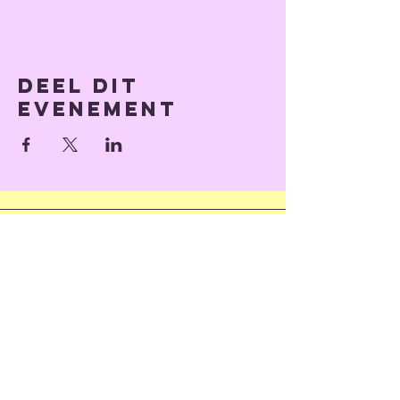
Deel dit
evenement
Terug omhoog
© 2023 door Train of Thoughts.
Met trots gemaakt met
Wix.com