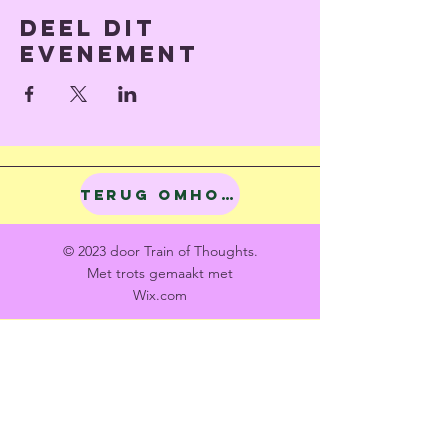
Deel dit
evenement
Terug omhoog
© 2023 door Train of Thoughts.
Met trots gemaakt met
Wix.com