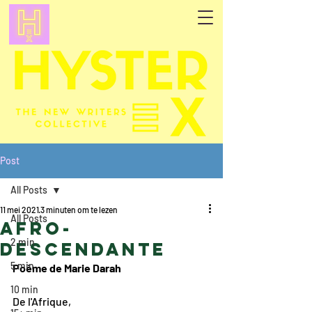
Post
All Posts
11 mei 2021
3 minuten om te lezen
All Posts
Afro-
2 min
descendante
5 min
Poème de Marie Darah
10 min
De l'Afrique,