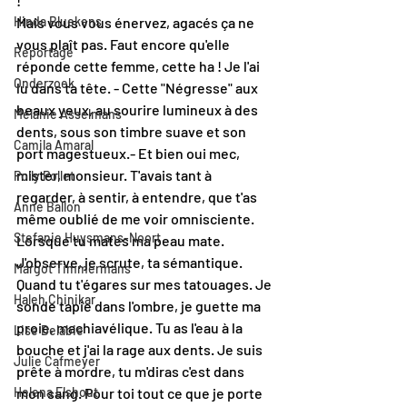
!
Hinda Bluekens
Mais vous vous énervez, agacés ça ne 
vous plaît pas. Faut encore qu'elle 
Reportage
réponde cette femme, cette ha ! Je l'ai 
Onderzoek
lu dans ta tête. - Cette "Négresse" aux 
beaux yeux, au sourire lumineux à des 
Melanie Asselmans
dents, sous son timbre suave et son 
Camila Amaral
port magestueux.- Et bien oui mec, 
mister, monsieur. T'avais tant à 
Polly Pollet
regarder, à sentir, à entendre, que t'as 
Anne Ballon
même oublié de me voir omnisciente. 
Stefanie Huysmans-Noort
Lorsque tu mates ma peau mate. 
J'observe, je scrute, ta sémantique.
Margot Timmermans
Quand tu t'égares sur mes tatouages. Je 
Haleh Chinikar
sonde tapie dans l'ombre, je guette ma 
proie, machiavélique. Tu as l'eau à la 
Lise Delabie
bouche et j'ai la rage aux dents. Je suis 
Julie Cafmeyer
prête à mordre, tu m'diras c'est dans 
Helena Elshout
mon sang. Pour toi tout ce que je porte 