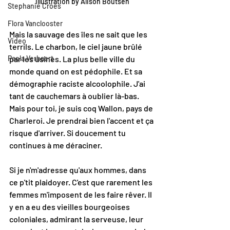
Illustration by Alison Boutsen
Stephanie Croes
Flora Vanclooster
Mais la sauvage des îles ne sait que les 
Video
terrils. Le charbon, le ciel jaune brûlé 
Paola Verhaert
par les usines. La plus belle ville du 
monde quand on est pédophile. Et sa 
démographie raciste alcoolophile. J'ai 
tant de cauchemars à oublier là-bas. 
Mais pour toi, je suis coq Wallon, pays de 
Charleroi. Je prendrai bien l'accent et ça 
risque d'arriver. Si doucement tu 
continues à me déraciner.
Si je n'm'adresse qu'aux hommes, dans 
ce p'tit plaidoyer. C'est que rarement les 
femmes m'imposent de les faire rêver. Il 
y en a eu des vieilles bourgeoises 
coloniales, admirant la serveuse, leur 