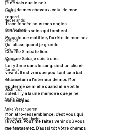
15+ min
je ne sais que le noir.
Celui de mes cheveux, celui de mon 
Engels
regard.
Nederlands
Trace foncée sous mes ongles
Kort Verhaal
Mes lourdes seins qui tombent.
Peau douce matifiée, l'arrête de mon nez
Gedicht
Qui plisse quand je gronde
Column
Comme Simba le lion.
Comme Saba je suis tronc.
Opinie
Le rythme dans le sang, c'est un cliché 
Cartoon
vivant. Il est vrai que pourtant cela bat 
et tam-tam à l'intérieur de moi. Mon 
Recensie
épiderme se mielle quand elle voit le 
Uschi Cop
soleil. Il y a là une mémoire que je ne 
Anaïs Raes
connais pas.
Anke Verschueren
Mon afro-ressemblance, c'est vous qui 
Charlotte Van Hacht
la voyez. Vous me faites venir d'où vous 
me fantasmez. D'aussi tôt vôtre champs 
Chloë Rasier