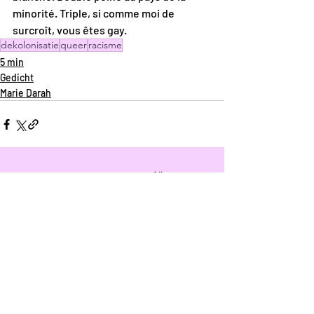
minorité. Triple, si comme moi de 
surcroît, vous êtes gay.
dekolonisatie
queer
racisme
5 min
Gedicht
Marie Darah
Recente blogposts
Alles weergeven