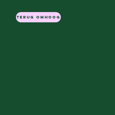
Terug omhoog