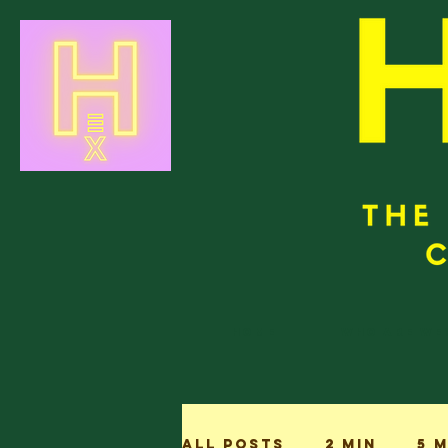
Home
Who are we
All Posts
2 min
5 