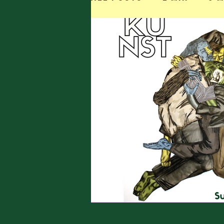
Kort Verhaal
Ged
Uschi Cop
Anaïs R
Chloë Rasier
Elke
Interview
Jesalyn
Louisa Bogaerts
A