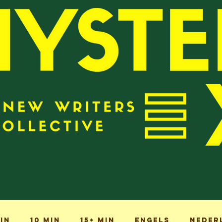
?
Our Goals
Read Us
Join Us
min
10 min
15+ min
Engels
Neder