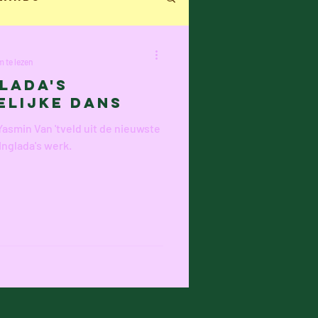
ecensie
 te lezen
lada's
elijke dans
n Hacht
Yasmin Van 'tveld uit de nieuwste
nglada's werk.
an
Ilke Cop
e Verraest
Frans