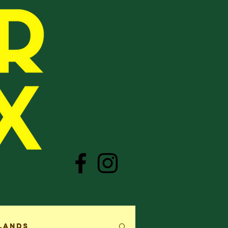
More
lands