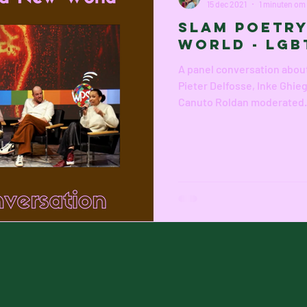
15 dec 2021
1 minuten om 
Slam Poetry
World - LGB
A panel conversation abou
Pieter Delfosse, Inke Ghie
Canuto Roldan moderated.