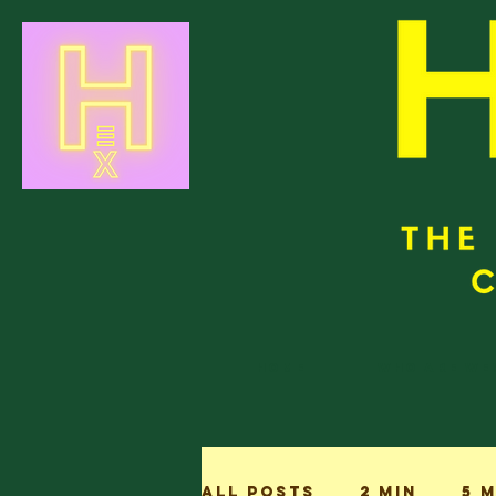
Home
Who are we
All Posts
2 min
5 