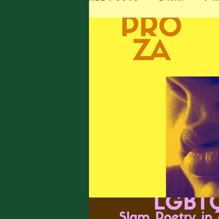
Kort Verhaal
Ged
Uschi Cop
Anaïs R
Chloë Rasier
Elke
Interview
Jesalyn
Louisa Bogaerts
A