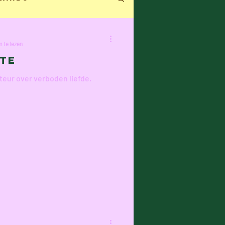
ecensie
 te lezen
te
teur over verboden liefde.
n Hacht
an
Ilke Cop
e Verraest
Frans