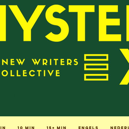
?
Our Goals
Read Us
Join Us
min
10 min
15+ min
Engels
Neder