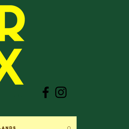
More
lands