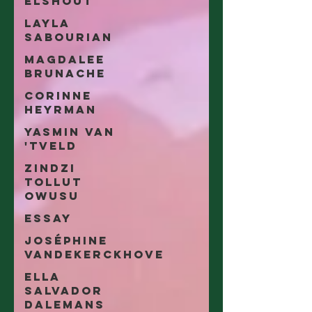
Elshout
Layla
Sabourian
Magdalee
Brunache
Corinne
Heyrman
Yasmin Van
'tveld
Zindzi
Tollut
Owusu
essay
Joséphine
Vandekerckhove
Ella
Salvador
Dalemans