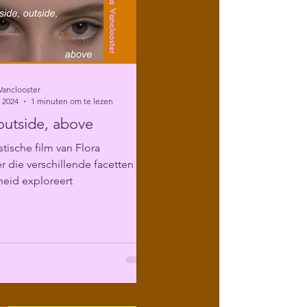
Vanclooster
 2024
1 minuten om te lezen
 outside, above
stische film van Flora
r die verschillende facetten van
heid exploreert