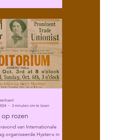
Verhaert
2024
3 minuten om te lezen
 op rozen
ravond van Internationale
g organiseerde Hyster-x in