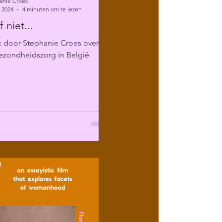
anie Croes
 2024
4 minuten om te lezen
 niet...
k door Stephanie Croes over
ezondheidszorg in België