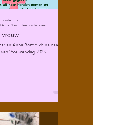
Borodikhina
2023
2 minuten om te lezen
 vrouw
ht van Anna Borodikhina naar
g van Vrouwendag 2023