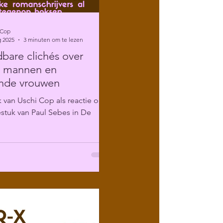
 Cop
g 2025
3 minuten om te lezen
are clichés over
e mannen en
ende vrouwen
 van Uschi Cop als reactie op
stuk van Paul Sebes in De