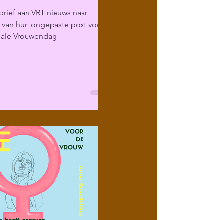
rief aan VRT nieuws naar
g van hun ongepaste post voor
onale Vrouwendag