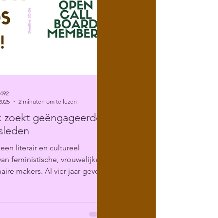
6492
2025
2 minuten om te lezen
x zoekt geëngageerde
sleden
 een literair en cultureel
 van feministische, vrouwelijke
aire makers. Al vier jaar geven
dium...