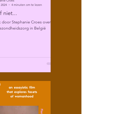
anie Croes
 2024
4 minuten om te lezen
 niet...
k door Stephanie Croes over
ezondheidszorg in België