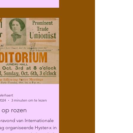
Verhaert
2024
3 minuten om te lezen
 op rozen
ravond van Internationale
g organiseerde Hyster-x in