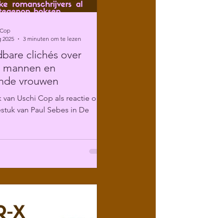
 Cop
g 2025
3 minuten om te lezen
are clichés over
e mannen en
ende vrouwen
 van Uschi Cop als reactie op
stuk van Paul Sebes in De