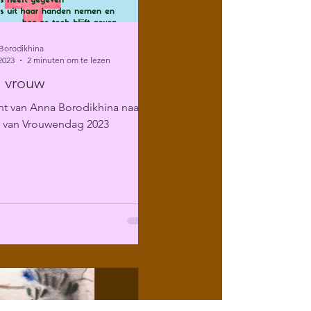
Borodikhina
2023
2 minuten om te lezen
 vrouw
ht van Anna Borodikhina naar
g van Vrouwendag 2023