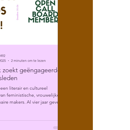
6492
2025
2 minuten om te lezen
x zoekt geëngageerde
sleden
 een literair en cultureel
 van feministische, vrouwelijke
aire makers. Al vier jaar geven
dium...