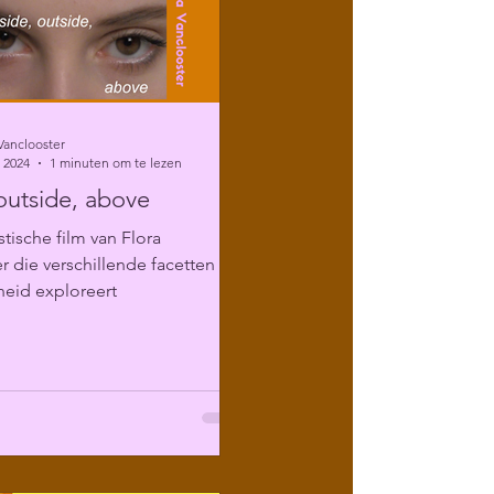
Vanclooster
 2024
1 minuten om te lezen
 outside, above
stische film van Flora
r die verschillende facetten van
heid exploreert