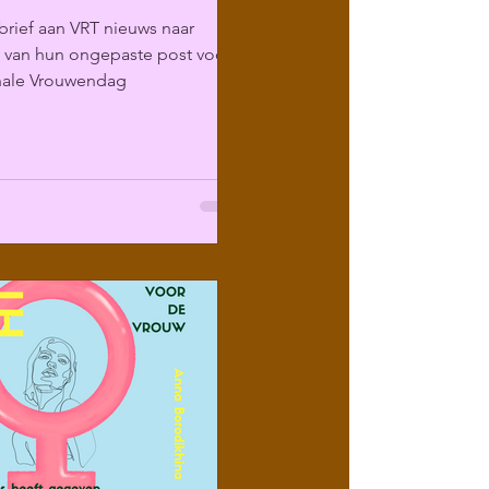
rief aan VRT nieuws naar
g van hun ongepaste post voor
onale Vrouwendag