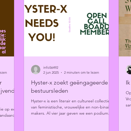
info56492
lezen
2 jun 2025
2 minuten om te lezen
r
Hyster-x zoekt geëngageerde
I
ijvende
bestuursleden
Op
Vr
Hyster-x is een literair en cultureel collectief
sa
van feministische, vrouwelijke en non-binaire
tie op een
li
makers. Al vier jaar geven we een podium...
tandaard