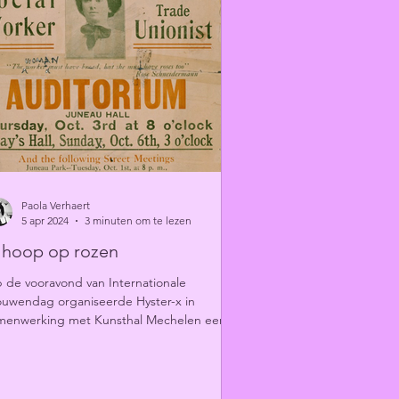
Paola Verhaert
5 apr 2024
3 minuten om te lezen
k hoop op rozen
 de vooravond van Internationale
ouwendag organiseerde Hyster-x in
menwerking met Kunsthal Mechelen een
terair programma over...