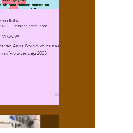
Borodikhina
2023
2 minuten om te lezen
 vrouw
ht van Anna Borodikhina naar
g van Vrouwendag 2023