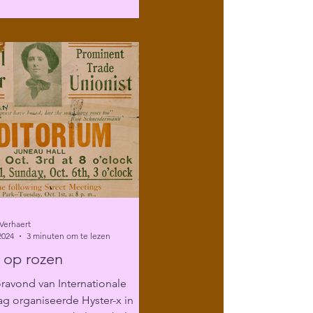
Verhaert
2024
3 minuten om te lezen
 op rozen
ravond van Internationale
g organiseerde Hyster-x in