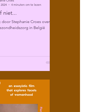
anie Croes
 2024
4 minuten om te lezen
 niet...
k door Stephanie Croes over
ezondheidszorg in België