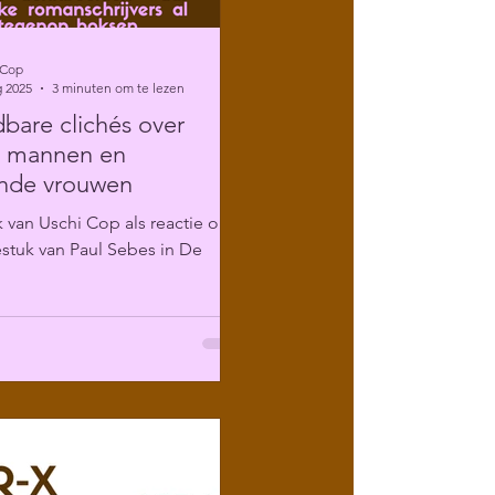
 Cop
g 2025
3 minuten om te lezen
are clichés over
e mannen en
ende vrouwen
 van Uschi Cop als reactie op
stuk van Paul Sebes in De