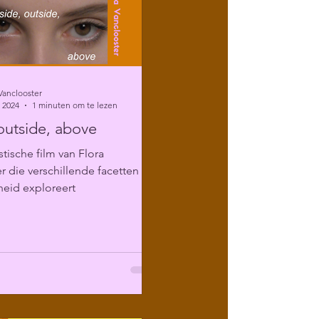
Vanclooster
 2024
1 minuten om te lezen
 outside, above
stische film van Flora
r die verschillende facetten van
heid exploreert