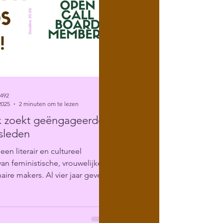
6492
2025
2 minuten om te lezen
x zoekt geëngageerde
sleden
 een literair en cultureel
 van feministische, vrouwelijke
aire makers. Al vier jaar geven
dium...