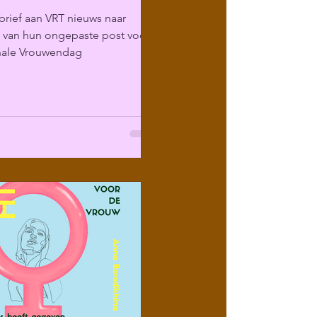
rief aan VRT nieuws naar
g van hun ongepaste post voor
onale Vrouwendag