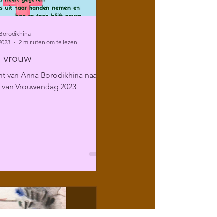
Borodikhina
2023
2 minuten om te lezen
 vrouw
ht van Anna Borodikhina naar
g van Vrouwendag 2023