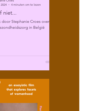
anie Croes
 2024
4 minuten om te lezen
 niet...
k door Stephanie Croes over
ezondheidszorg in België