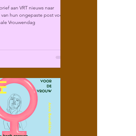
rief aan VRT nieuws naar
g van hun ongepaste post voor
onale Vrouwendag