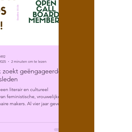
6492
2025
2 minuten om te lezen
x zoekt geëngageerde
sleden
 een literair en cultureel
 van feministische, vrouwelijke
aire makers. Al vier jaar geven
dium...