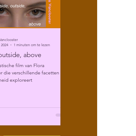
Vanclooster
 2024
1 minuten om te lezen
 outside, above
stische film van Flora
r die verschillende facetten van
heid exploreert