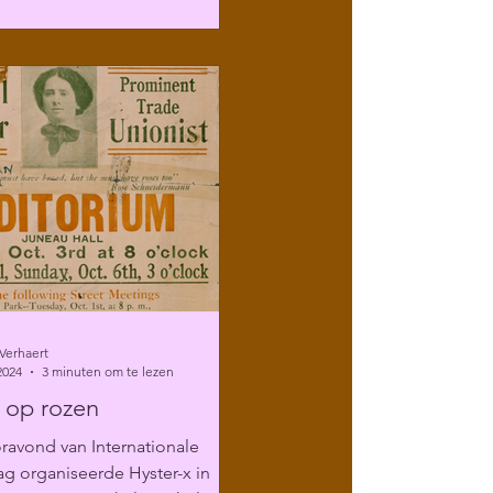
Verhaert
2024
3 minuten om te lezen
 op rozen
ravond van Internationale
g organiseerde Hyster-x in