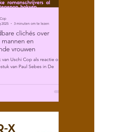
 Cop
g 2025
3 minuten om te lezen
are clichés over
e mannen en
ende vrouwen
 van Uschi Cop als reactie op
stuk van Paul Sebes in De