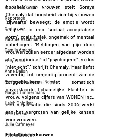
boosheid van vrouwen 
stelt Soraya 
Hinda Bluekens
Chemaly dat boosheid zich bij vrouwen 
Reportage
‘zijwaarts’ beweegt: de emotie wordt 
Onderzoek
omgezet in een ‘sociaal acceptabele 
vorm’, zoals fysiek ongemak of mentaal 
Melanie Asselmans
onbehagen. ‘Meldingen van pijn door 
Camila Amaral
vrouwen zullen eerder afgedaan worden 
als “emotioneel” of “psychogeen” en dus 
Polly Pollet
“niet echt”,’ schrijft Chemaly. Maar liefst 
Anne Ballon
zeventig tot negentig procent van de 
zorggebruikers met somatisch 
Stefanie Huysmans-Noort
onverklaarde lichamelijke klachten is 
Margot Timmermans
vrouw, volgens cijfers van WOMEN Inc., 
Haleh Chinikar
een organisatie die sinds 2004 werkt 
aan het vergroten van gelijke kansen 
Lise Delabie
voor vrouwen.
Julie Cafmeyer
Eindeloos herkauwen
Helena Elshout