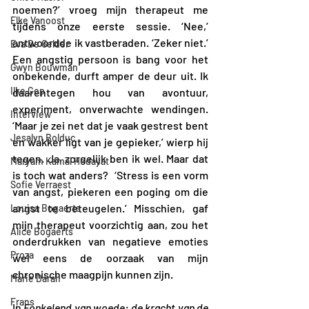
noemen?’ vroeg mijn therapeut me 
Elke Vanoost
tijdens onze eerste sessie. ‘Nee,’ 
antwoordde ik vastberaden. ‘Zeker niet.’ 
Eva De Gelder
Een angstig persoon is bang voor het 
Gwyn Bouwman
onbekende, durft amper de deur uit. Ik 
Ilke Cop
daarentegen hou van avontuur, 
experiment, onverwachte wendingen. 
Interview
‘Maar je zei net dat je vaak gestrest bent 
Jesalyn Bolduc
en wakker ligt van je gepieker,’ wierp hij 
tegen. Ja, zorgelijk ben ik wel. Maar dat 
Maryam Kamal Hedayat
is toch wat anders?  ‘Stress is een vorm 
Sofie Verraest
van angst, piekeren een poging om die 
angst te beteugelen.’ Misschien, gaf 
Louisa Bogaerts
mijn therapeut voorzichtig aan, zou het 
Alice Bogaerts
onderdrukken van negatieve emoties 
Proza
wel eens de oorzaak van mijn 
chronische maagpijn kunnen zijn.
Marie Darah
Frans
In 
Fonkelend van woede: de kracht van de 