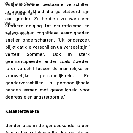
Stephanie Croes
Volgens Sommer bestaan er verschillen 
in persoonlijkheid die gerelateerd zijn 
Flora Vanclooster
aan gender. Zo hebben vrouwen een 
Video
sterkere neiging tot neuroticisme en 
zullen ze hun cognitieve vaardigheden 
Paola Verhaert
sneller onderschatten. ‘Uit onderzoek 
blijkt dat die verschillen universeel zijn,’ 
vertelt Sommer. ‘Ook in sterk 
geëmancipeerde landen zoals Zweden 
is er verschil tussen de mannelijke en 
vrouwelijke persoonlijkheid. En 
genderverschillen in persoonlijkheid 
hangen samen met gevoeligheid voor 
depressie en angststoornis.’
Karakterzwakte
Gender bias in de geneeskunde is een 
feministisch stokpaardje. Journaliste en 