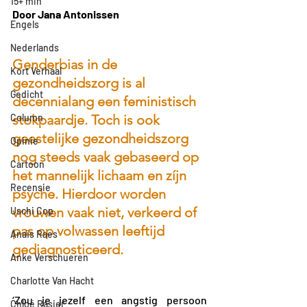
15+ min
Door Jana Antonissen
Engels
Nederlands
Genderbias in de 
Kort Verhaal
gezondheidszorg is al 
Gedicht
decennialang een feministisch 
Column
stokpaardje. Toch is ook 
geestelijke gezondheidszorg 
Opinie
nog steeds vaak gebaseerd op 
Cartoon
het mannelijk lichaam en zíjn 
Recensie
psyche. Hierdoor worden 
vrouwen vaak niet, verkeerd of 
Uschi Cop
pas op volwassen leeftijd 
Anaïs Raes
gediagnosticeerd. 
Anke Verschueren
Charlotte Van Hacht
‘Zou je jezelf een angstig persoon 
Chloë Rasier