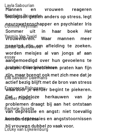
Layla Sabourian
Mannen en vrouwen reageren 
Magdalee Brunache
biologisch gezien anders op stress, legt 
neurowetenschapper en psychiater Iris 
Corinne Heyrman
Sommer uit in haar boek 
Het 
Yasmin Van 'tveld
vrouwenbrein
. Waar mannen meer 
geneigd zijn om afleiding te zoeken, 
Zindzi Tollut Owusu
worden meisjes al van jongs af aan 
essay
aangemoedigd over hun gevoelens te 
praten. Over problemen praten kan fijn 
Joséphine Vandekerckhove
zijn, maar brengt ook met zich mee dat je 
Ella Salvador Dalemans
actief bezig blijft met de bron van stress 
Francesca Birlogeanu
waardoor je eerder begint te piekeren. 
Dat eindeloze herkauwen van je 
Amber Frateur
problemen draagt bij aan het ontstaan 
Rachele Gusella
van depressie en angst: niet toevallig 
komen depressies en angststoornissen 
Anna Borodikhina
bij vrouwen dubbel zo vaak voor.
Louky van Eijkelenburg