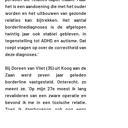
het is een aandoening die met het ouder 
worden en het uitbouwen van gezonde 
relaties kan bijtrekken. Het aantal 
borderlinediagnoses is de afgelopen 
twintig jaar ook stabiel gebleven, in 
tegenstelling tot ADHD en autisme. Dat 
roept vragen op over de correctheid van 
deze diagnoses.’
Bij Doreen van Vliet (35) uit Koog aan de 
Zaan werd zeven jaar geleden 
borderline vastgesteld. Onterecht, zo 
meent ze. ‘Op mijn 27e moest ik lang 
revalideren van een zware operatie en 
bevond ik me in een toxische relatie. 
Toen ik daarbovenop ook nog eens 
ontslagen werd, heb ik psychische 
bijstand gezocht. Bij mijn intakegesprek 