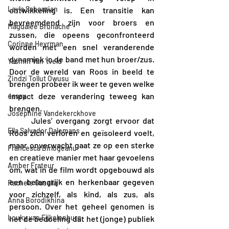
Layla Sabourian
ontwikkeling is. Een transitie kan 
bevreemdend zijn voor broers en 
Magdalee Brunache
zussen, die opeens geconfronteerd 
Corinne Heyrman
worden met een snel veranderende 
dynamiek in de band met hun broer/zus. 
Yasmin Van 'tveld
Door de wereld van Roos in beeld te 
Zindzi Tollut Owusu
brengen probeer ik weer te geven welke 
impact deze verandering teweeg kan 
essay
brengen. 
Joséphine Vandekerckhove
	Jules’ overgang zorgt ervoor dat 
Ella Salvador Dalemans
Roos zich verloren en geïsoleerd voelt, 
maar onverwacht gaat ze op een sterke 
Francesca Birlogeanu
en creatieve manier met haar gevoelens 
Amber Frateur
om, wat in de film wordt opgebouwd als 
een belangrijk en herkenbaar gegeven 
Rachele Gusella
voor zichzelf, als kind, als zus, als 
Anna Borodikhina
persoon. Over het geheel genomen is 
Louky van Eijkelenburg
het de bedoeling dat het (jonge) publiek 