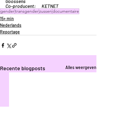
Goossens
Co-producent: 	KETNET
gender
transgender
zussen
documentaire
15+ min
Nederlands
Reportage
Recente blogposts
Alles weergeven