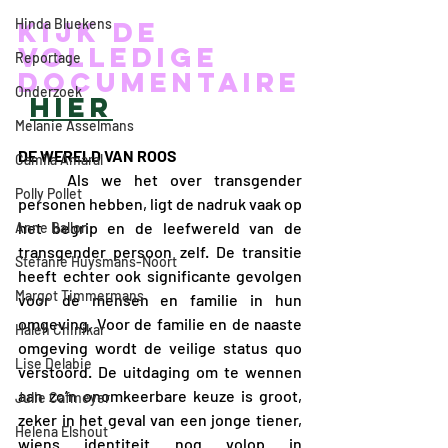
Hinda Bluekens
Kijk de 
volledige 
Reportage
documentaire
Onderzoek
hier
Melanie Asselmans
DE WERELD VAN ROOS
Camila Amaral
	Als we het over transgender 
Polly Pollet
personen hebben, ligt de nadruk vaak op 
het begrip en de leefwereld van de 
Anne Ballon
transgender persoon zelf. De transitie 
Stefanie Huysmans-Noort
heeft echter ook significante gevolgen 
Margot Timmermans
voor de mensen en familie in hun 
omgeving. Voor de familie en de naaste 
Haleh Chinikar
omgeving wordt de veilige status quo 
Lise Delabie
verstoord. De uitdaging om te wennen 
aan zo’n onomkeerbare keuze is groot, 
Julie Cafmeyer
zeker in het geval van een jonge tiener, 
Helena Elshout
wiens identiteit nog volop in 