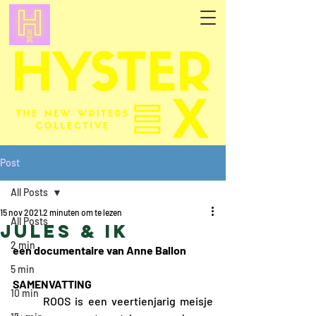
Post
All Posts
15 nov 2021
2 minuten om te lezen
All Posts
Jules & ik
2 min
een documentaire van Anne Ballon
5 min
SAMENVATTING
10 min
	ROOS is een veertienjarig meisje 