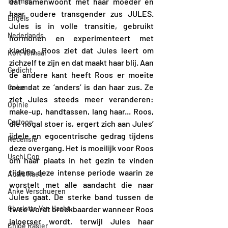
15+ min
dat samenwoont met haar moeder en 
haar oudere transgender zus JULES. 
Engels
Jules is in volle transitie, gebruikt 
Nederlands
hormonen en experimenteert met 
kleding. Roos ziet dat Jules leert om 
Kort Verhaal
zichzelf te zijn en dat maakt haar blij. Aan 
Gedicht
de andere kant heeft Roos er moeite 
mee dat ze ‘anders’ is dan haar zus. Ze 
Column
ziet Jules steeds meer veranderen: 
Opinie
make-up, handtassen, lang haar... Roos, 
Cartoon
die nogal stoer is, ergert zich aan Jules’ 
ijdele en egocentrische gedrag tijdens 
Recensie
deze overgang. Het is moeilijk voor Roos 
Uschi Cop
om haar plaats in het gezin te vinden 
tijdens deze intense periode waarin ze 
Anaïs Raes
worstelt met alle aandacht die naar 
Anke Verschueren
Jules gaat. De sterke band tussen de 
Charlotte Van Hacht
twee wordt breekbaarder wanneer Roos 
jaloerser wordt, terwijl Jules haar 
Chloë Rasier