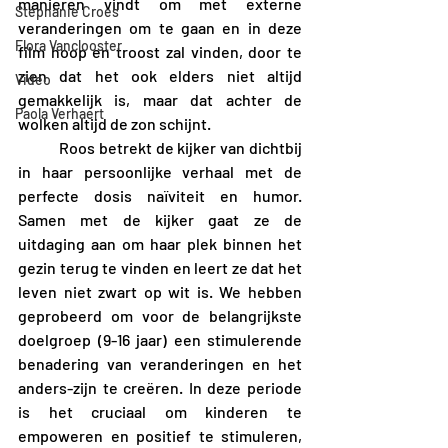
manieren vindt om met externe 
Stephanie Croes
veranderingen om te gaan en in deze 
Flora Vanclooster
film hoop en troost zal vinden, door te 
zien dat het ook elders niet altijd 
Video
gemakkelijk is, maar dat achter de 
Paola Verhaert
wolken altijd de zon schijnt.
	Roos betrekt de kijker van dichtbij 
in haar persoonlijke verhaal met de 
perfecte dosis naïviteit en humor. 
Samen met de kijker gaat ze de 
uitdaging aan om haar plek binnen het 
gezin terug te vinden en leert ze dat het 
leven niet zwart op wit is. We hebben 
geprobeerd om voor de belangrijkste 
doelgroep (9-16 jaar) een stimulerende 
benadering van veranderingen en het 
anders-zijn te creëren. In deze periode 
is het cruciaal om kinderen te 
empoweren en positief te stimuleren, 