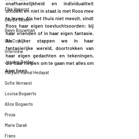
onafhankelijkheid en individualiteit 
Elke Vanoost
ontdekt en niet in staat is met Roos mee 
te leven. Als het thuis niet meezit, vindt 
Eva De Gelder
Roos haar eigen toevluchtsoorden: bij 
Gwyn Bouwman
haar vrienden of in haar eigen fantasie. 
Als kijker stappen we in haar 
Ilke Cop
fantasierijke wereld, doortrokken van 
Interview
haar eigen gedachten en tekeningen, 
Jesalyn Bolduc
die haar helpen om te gaan met alles om 
haar heen.
Maryam Kamal Hedayat
Sofie Verraest
Louisa Bogaerts
Alice Bogaerts
Proza
Marie Darah
Frans