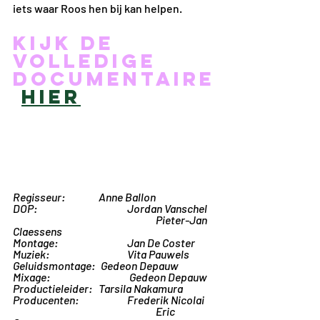
iets waar Roos hen bij kan helpen. 
Kijk de 
volledige 
documentaire
hier
Regisseur: 		Anne Ballon
DOP: 				Jordan Vanschel
					Pieter-Jan 
Claessens
Montage: 			Jan De Coster
Muziek:		 	Vita Pauwels
Geluidsmontage:	 Gedeon Depauw
Mixage:			 Gedeon Depauw
Productieleider:	Tarsila Nakamura
Producenten:		Frederik Nicolai
					Eric 