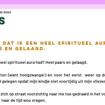
te lezen
icht
Column
Opinie
Cartoon
R
s
aes
Anke Verschueren
Charlotte Va
t dat ik een heel spiritueel au
s en gelaagd.
 Vanoost
Eva De Gelder
Gwyn Bouwm
 heel spiritueel aura had? Heel paars en gelaagd.
 Bolduc
Maryam Kamal Hedayat
Sofi
 ton (want hoogzwanger) en voor het eerst  weer op de
gelegen opdat mijn kindje niet voortijdig uit mijn vlieze
lice Bogaerts
Proza
Marie Darah
ich op straat voorzichtig naar me toe gedraaid in het vo
 naar de tijd wou vragen. 