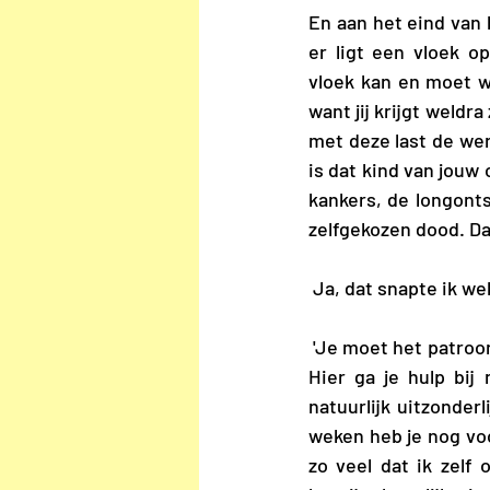
En aan het eind van 
er ligt een vloek o
vloek kan en moet w
want jij krijgt weldra
met deze last de wer
is dat kind van jouw
kankers, de longonts
zelfgekozen dood. Dat
 Ja, dat snapte ik wel
 'Je moet het patroon doorbreken, de vloek opheffen. Het is uiteraard te veel voor één mens. 
Hier ga je hulp bij
natuurlijk uitzonderl
weken heb je nog voo
zo veel dat ik zelf