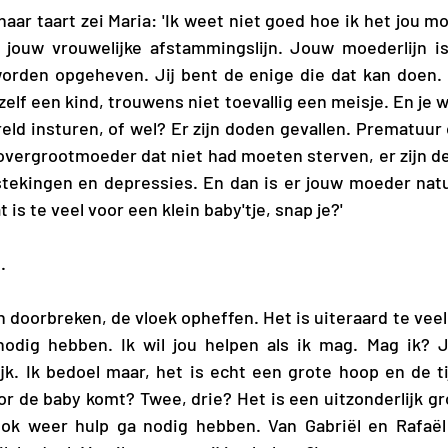
haar taart zei Maria: 'Ik weet niet goed hoe ik het jou m
p jouw vrouwelijke afstammingslijn. Jouw moederlijn is
orden opgeheven. Jij bent de enige die dat kan doen. H
 zelf een kind, trouwens niet toevallig een meisje. En je wi
eld insturen, of wel? Er zijn doden gevallen. Prematuur 
 overgrootmoeder dat niet had moeten sterven, er zijn d
tekingen en depressies. En dan is er jouw moeder natuu
 is te veel voor een klein baby'tje, snap je?'
.
 nodig hebben. Ik wil jou helpen als ik mag. Mag ik? J
ijk. Ik bedoel maar, het is echt een grote hoop en de ti
r de baby komt? Twee, drie? Het is een uitzonderlijk gro
 ook weer hulp ga nodig hebben. Van Gabriël en Rafaël 