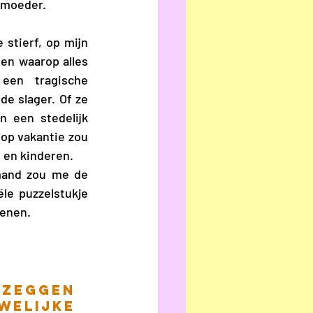
 moeder.  
stierf, op mijn 
n waarop alles 
een tragische 
e slager. Of ze 
een stedelijk 
op vakantie zou 
 en kinderen.
mand zou me de 
le puzzelstukje 
lenen.
 zeggen 
elijke 