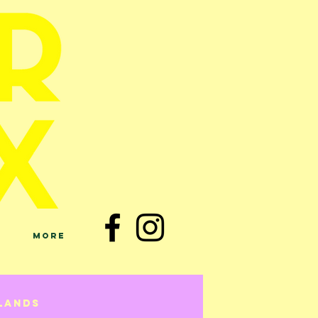
More
lands