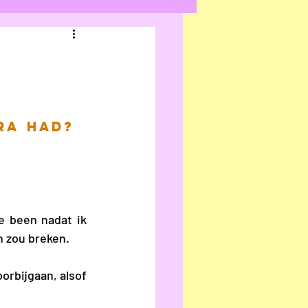
ecensie
n Hacht
ra had? 
an
Ilke Cop
e Verraest
 been nadat ik 
n zou breken. 
Frans
orbijgaan, alsof 