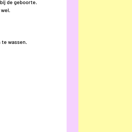
bij de geboorte. 
 wel. 
n te wassen. 