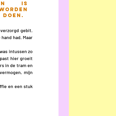
jn is 
worden 
 doen. 
verzorgd gebit. 
 hand had. Maar 
was intussen zo 
ast hier groeit 
s in de tram en 
vermogen, mijn 
fie en een stuk 