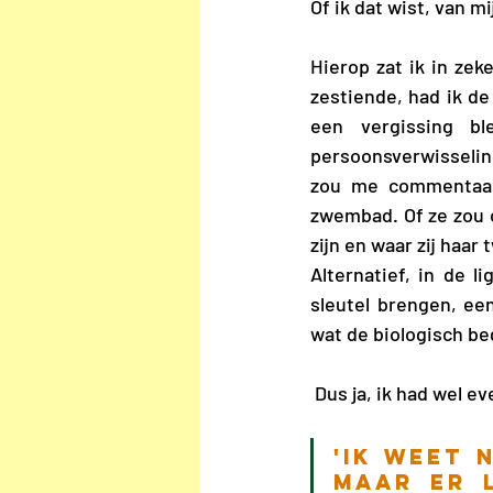
Of ik dat wist, van m
Hierop zat ik in zek
zestiende, had ik d
een vergissing bl
persoonsverwisseling
zou me commentaar
zwembad. Of ze zou o
zijn en waar zij ha
Alternatief, in de 
sleutel brengen, een
wat de biologisch beg
 Dus ja, ik had wel eve
'Ik weet 
maar er 