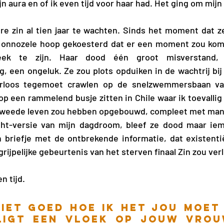
ijn aura en of ik even tijd voor haar had. Het ging om mijn
ere zin al tien jaar te wachten. Sinds het moment dat ze 
e onnozele hoop gekoesterd dat er een moment zou kome
eek te zijn. Haar dood één groot misverstand, 
, een ongeluk. Ze zou plots opduiken in de wachtrij bij d
loos tegemoet crawlen op de snelzwemmersbaan van 
p een rammelend busje zitten in Chile waar ik toevallig 
ar tweede leven zou hebben opgebouwd, compleet met man
light-versie van mijn dagdroom, bleef ze dood maar ie
 briefje met de ontbrekende informatie, dat existentië
rijpelijke gebeurtenis van het sterven finaal Zin zou ver
n tijd. 
niet goed hoe ik het jou moet
ligt een vloek op jouw vrouw