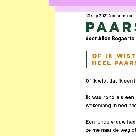
30 sep 2021
4 minuten om 
Kort Verhaal
Ged
Paar
door Alice Bogaerts
Uschi Cop
Anaïs R
Of ik wis
Heel paar
Chloë Rasier
Elke
Of ik wist dat ik een
Interview
Jesalyn
Ik was rond als een
wekenlang in bed had 
Louisa Bogaerts
A
Een jonge vrouw had z
ze me naar de weg of