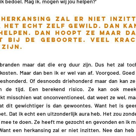
 ik bedoel. Mag ik, mogen wij jou helpen?'
herkansing zal er niet inzitt
k het echt zelf gewild. Dan kan
helpen. Dan hoopt ze maar dat
 bij de geboorte. Veel krach
zijn. 
branden maar dat die erg duur zijn. Dus het zal toc
osten. Maar dan ben ik er wel van af. Voorgoed. Goed d
zeshonderd. Of desnoods driehonderd maar dan kan ze
in de tijd. Een berekend risico. Ze kan ook mee
jkt misschien wat onconventioneel, dat weet ze wel, maar
dat dit gewichtiger is dan gewoontes. Want het is geen
. Dat ik echt een uitzonderlijk aura heb. Het zou zonde 
 mee te doen. Ze heeft me gezocht en gevonden en ik mo
ant een herkansing zal er niet inzitten. Nee dan heb i