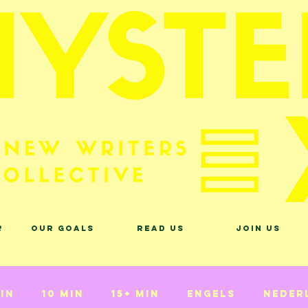
?
Our Goals
Read Us
Join Us
min
10 min
15+ min
Engels
Neder