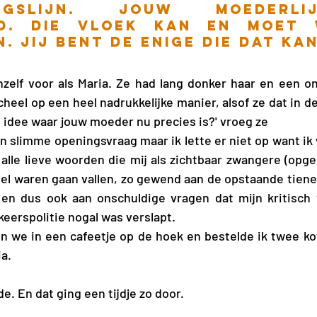
ingslijn. Jouw moederli
d. Die vloek kan en moet 
. Jij bent de enige die dat kan
zelf voor als Maria. Ze had lang donker haar en een on
heel op een heel nadrukkelijke manier, alsof ze dat in de
n idee waar jouw moeder nu precies is?' vroeg ze
en slimme openingsvraag maar ik lette er niet op want ik 
lle lieve woorden die mij als zichtbaar zwangere (opgep
el waren gaan vallen, zo gewend aan de opstaande tiener
en dus ook aan onschuldige vragen dat mijn kritisch 
rkeerspolitie nogal was verslapt.
en we in een cafeetje op de hoek en bestelde ik twee kof
a.  
de. En dat ging een tijdje zo door.