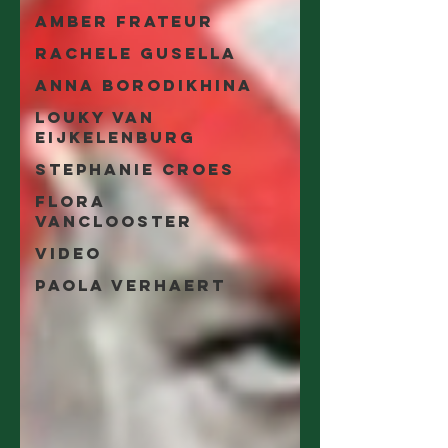
Amber Frateur
Rachele Gusella
Anna Borodikhina
Louky van
Eijkelenburg
Stephanie Croes
Flora
Vanclooster
Video
Paola Verhaert