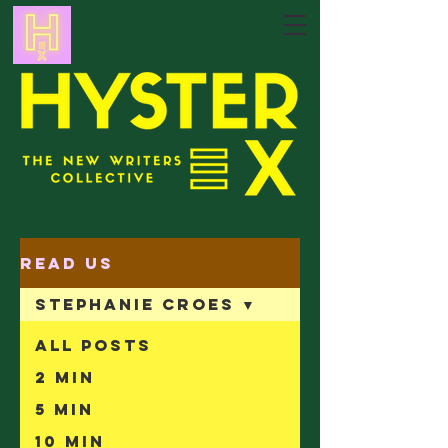
Read Us
Stephanie Croes
All Posts
2 min
5 min
10 min