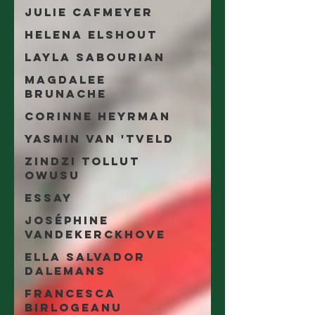
Julie Cafmeyer
Helena Elshout
Layla Sabourian
Magdalee
Brunache
Corinne Heyrman
Yasmin Van 'tveld
Zindzi Tollut
Owusu
essay
Joséphine
Vandekerckhove
Ella Salvador
Dalemans
Francesca
Birlogeanu